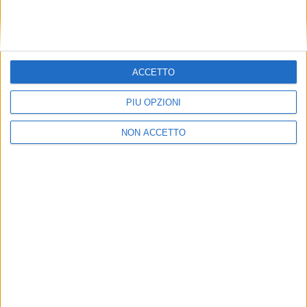
ACCETTO
PIÙ OPZIONI
NON ACCETTO
F.M.
ISCRIVITI ALLA
NEWSLETTER GRATUITA DI SUPPLY
CHAIN ITALY