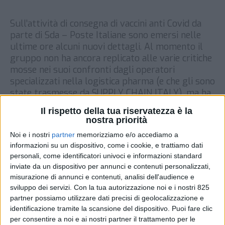
Sull’attività di consegna di vaccini anti Covid da
parte di Sda – Poste Italiane sono emersi nelle
ultime ore alcuni nuovi dettagli. Al momento il
gruppo non ha ancora replicato alle varie critiche
mosse nei suoi confronti dagli operatori
specializzati nella logistica pharma (e che gli sono
state trasmesse da SUPPLY CHAIN ITALY), ma ha
[…]
Il rispetto della tua riservatezza è la
nostra priorità
DI
12 FEBBRAIO 2021
Noi e i nostri
partner
memorizziamo e/o accediamo a
informazioni su un dispositivo, come i cookie, e trattiamo dati
STAMPA
personali, come identificatori univoci e informazioni standard
inviate da un dispositivo per annunci e contenuti personalizzati,
misurazione di annunci e contenuti, analisi dell'audience e
sviluppo dei servizi.
Con la tua autorizzazione noi e i nostri 825
partner possiamo utilizzare dati precisi di geolocalizzazione e
identificazione tramite la scansione del dispositivo. Puoi fare clic
per consentire a noi e ai nostri partner il trattamento per le