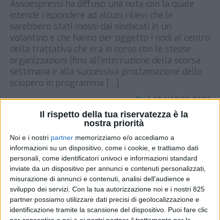
Assoespressi ha diffuso una nota con la quale
intende rispondere ad alcuni rilievi che le
sarebbero stati mossi dai sindacati in un
volantino e che hanno per oggetto i nodi al centro
della trattativa che era in corso con le stesse
organizzazioni (fino all’interruzione della scorsa
settimana e alla successiva proclamazione dello
sciopero in programma […]
DI
19 MARZO 2021
Il rispetto della tua riservatezza è la
nostra priorità
STAMPA
Noi e i nostri
partner
memorizziamo e/o accediamo a
informazioni su un dispositivo, come i cookie, e trattiamo dati
personali, come identificatori univoci e informazioni standard
inviate da un dispositivo per annunci e contenuti personalizzati,
misurazione di annunci e contenuti, analisi dell'audience e
sviluppo dei servizi.
Con la tua autorizzazione noi e i nostri 825
partner possiamo utilizzare dati precisi di geolocalizzazione e
identificazione tramite la scansione del dispositivo. Puoi fare clic