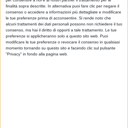
per consentire a noi e ai nostri partner il trattamento per le
finalità sopra descritte. In alternativa puoi fare clic per negare il
consenso o accedere a informazioni più dettagliate e modificare
le tue preferenze prima di acconsentire.
Si rende noto che
alcuni trattamenti dei dati personali possono non richiedere il tuo
consenso, ma hai il diritto di opporti a tale trattamento. Le tue
preferenze si applicheranno solo a questo sito web. Puoi
modificare le tue preferenze o revocare il consenso in qualsiasi
momento tornando su questo sito e facendo clic sul pulsante
"Privacy" in fondo alla pagina web.
Assoespressi ha diffuso una nota con la quale intende
rispondere ad alcuni rilievi che le sarebbero stati
mossi dai sindacati in un volantino e che hanno per
oggetto i nodi al centro della trattativa che era in
corso con le stesse organizzazioni (fino