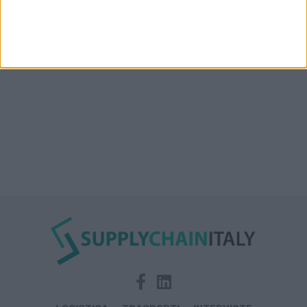
Condor affitta il magazzino Piacenza DC11 presso il
Prologis Park emiliano