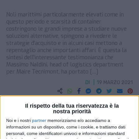
Noli marittimi particolarmente elevati come in
questo periodo e scarsità di container
costringono le grandi imprese a studiare nuove
soluzioni alternative, spingono a rivedere le
strategie d’acquisto e in alcuni casi mettono a
repentaglio anche importanti affari. È questa la
sintesi dell’interessante testimonianza che
Massimo Naldini, head of logistics department
per Maire Tecnimont, ha portato […]
DI
19 MARZO 2021
STAMPA
Il rispetto della tua riservatezza è la
nostra priorità
Noi e i nostri
partner
memorizziamo e/o accediamo a
informazioni su un dispositivo, come i cookie, e trattiamo dati
personali, come identificatori univoci e informazioni standard