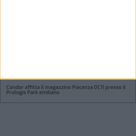
trasporto aereo merci
Alessandro Scotti è il nuovo general manager di
Dachser Italy Food Logistics
Regolamento Eidf e trasparenza della filiera: da
Laghezza pacchetto per la due diligence aziendale
“Accordo trovato per lo Stretto di Hormuz con
l’Oman”: lo ha annunciato l’Iran
Condor affitta il magazzino Piacenza DC11 presso il
Prologis Park emiliano