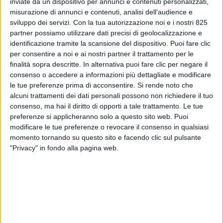
inviate da un dispositivo per annunci e contenuti personalizzati,
misurazione di annunci e contenuti, analisi dell'audience e
sviluppo dei servizi.
Con la tua autorizzazione noi e i nostri 825
partner possiamo utilizzare dati precisi di geolocalizzazione e
identificazione tramite la scansione del dispositivo. Puoi fare clic
per consentire a noi e ai nostri partner il trattamento per le
finalità sopra descritte. In alternativa puoi fare clic per negare il
consenso o accedere a informazioni più dettagliate e modificare
le tue preferenze prima di acconsentire.
Si rende noto che
alcuni trattamenti dei dati personali possono non richiedere il tuo
consenso, ma hai il diritto di opporti a tale trattamento. Le tue
preferenze si applicheranno solo a questo sito web. Puoi
modificare le tue preferenze o revocare il consenso in qualsiasi
momento tornando su questo sito e facendo clic sul pulsante
Noli marittimi particolarmente elevati come in questo
"Privacy" in fondo alla pagina web.
periodo e scarsità di container costringono le grandi
imprese a studiare nuove soluzioni alternative,
spingono a rivedere le strategie d’acquisto e in alcuni
casi mettono a repentaglio anche importanti affari.