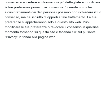
consenso o accedere a informazioni più dettagliate e modificare
le tue preferenze prima di acconsentire.
Si rende noto che
alcuni trattamenti dei dati personali possono non richiedere il tuo
consenso, ma hai il diritto di opporti a tale trattamento. Le tue
preferenze si applicheranno solo a questo sito web. Puoi
modificare le tue preferenze o revocare il consenso in qualsiasi
momento tornando su questo sito e facendo clic sul pulsante
"Privacy" in fondo alla pagina web.
Phse, società della logistica farmaceutica controllata
da Eddy De Vita, ha acquisito il controllo di Tek
Freight, specialista del trasporto via terra di farmaci e
campioni biologici dalla Gran Bretagna verso l’Europa
e viceversa.
L’operazione – che rappresenta il primo take over
completato
dopo l’ingresso congiunto di De Vita e Nb
Aurora nell’azienda
– permetterà a Phse di rafforzare
la sua presenza oltremanica e di accelerare il suo