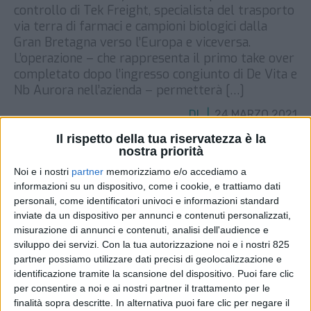
controllo di Tek Freight, specialista del trasporto
via terra di farmaci e campioni biologici dalla
Gran Bretagna verso l’Europa e viceversa.
L’operazione – che rappresenta il primo take over
completato dopo l’ingresso congiunto di De Vita e
Nb Aurora nell’azienda – permetterà […]
DI
24 MARZO 2021
Il rispetto della tua riservatezza è la
nostra priorità
STAMPA
Noi e i nostri
partner
memorizziamo e/o accediamo a
informazioni su un dispositivo, come i cookie, e trattiamo dati
personali, come identificatori univoci e informazioni standard
inviate da un dispositivo per annunci e contenuti personalizzati,
misurazione di annunci e contenuti, analisi dell'audience e
sviluppo dei servizi.
Con la tua autorizzazione noi e i nostri 825
partner possiamo utilizzare dati precisi di geolocalizzazione e
identificazione tramite la scansione del dispositivo. Puoi fare clic
per consentire a noi e ai nostri partner il trattamento per le
finalità sopra descritte. In alternativa puoi fare clic per negare il