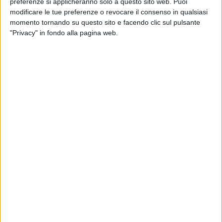
preferenze si applicheranno solo a questo sito web. Puoi
modificare le tue preferenze o revocare il consenso in qualsiasi
momento tornando su questo sito e facendo clic sul pulsante
"Privacy" in fondo alla pagina web.
Lidl Italia ha annunciato un potenziamento della sua
flotta di camion alimentati a biometano, lanciata un
anno fa con cinque Iveco Stralis Cng 460 CV.
Grazie alla collaborazione con la stessa Iveco e con
Lc3 Trasporti la catena di supermercati ha ricevuto
altri 35 Iveco S-Way alimentati a Bio-Lng, che
verranno impiegati nelle piattaforme logistiche Lidl di
Somaglia (in provincia di Lodi) e Arcole (provincia di
Verona) andando così a rifornire i punti vendita