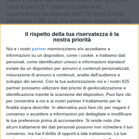
Iveco e con Lc3 Trasporti la catena di
supermercati ha ricevuto altri 35 Iveco S-Way
alimentati a Bio-Lng, che verranno impiegati nelle
piattaforme logistiche […]
Il rispetto della tua riservatezza è la
DI
21 APRILE 2021
nostra priorità
Noi e i nostri
partner
memorizziamo e/o accediamo a
informazioni su un dispositivo, come i cookie, e trattiamo dati
STAMPA
personali, come identificatori univoci e informazioni standard
inviate da un dispositivo per annunci e contenuti personalizzati,
misurazione di annunci e contenuti, analisi dell'audience e
sviluppo dei servizi.
Con la tua autorizzazione noi e i nostri 825
partner possiamo utilizzare dati precisi di geolocalizzazione e
identificazione tramite la scansione del dispositivo. Puoi fare clic
per consentire a noi e ai nostri partner il trattamento per le
finalità sopra descritte. In alternativa puoi fare clic per negare il
consenso o accedere a informazioni più dettagliate e modificare
le tue preferenze prima di acconsentire.
Si rende noto che
alcuni trattamenti dei dati personali possono non richiedere il tuo
consenso, ma hai il diritto di opporti a tale trattamento. Le tue