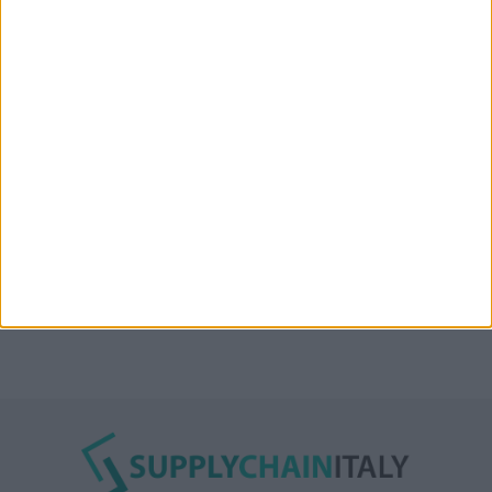
“Accordo trovato per lo Stretto di Hormuz con
l’Oman”: lo ha annunciato l’Iran
Condor affitta il magazzino Piacenza DC11 presso il
Prologis Park emiliano