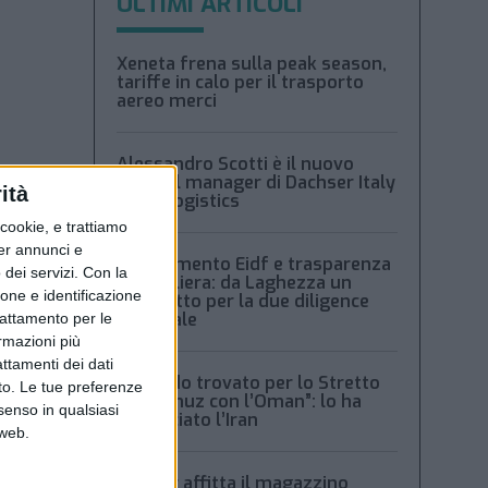
ULTIMI ARTICOLI
Xeneta frena sulla peak season,
tariffe in calo per il trasporto
aereo merci
Alessandro Scotti è il nuovo
general manager di Dachser Italy
ità
Food Logistics
ookie, e trattiamo
per annunci e
Regolamento Eidf e trasparenza
dei servizi.
Con la
della filiera: da Laghezza un
ione e identificazione
pacchetto per la due diligence
aziendale
trattamento per le
ormazioni più
attamenti dei dati
“Accordo trovato per lo Stretto
nto. Le tue preferenze
di Hormuz con l’Oman”: lo ha
senso in qualsiasi
annunciato l’Iran
 web.
e
Condor affitta il magazzino