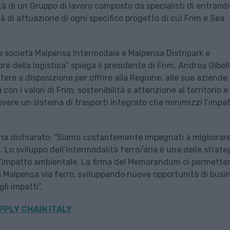
ità di un Gruppo di lavoro composto da specialisti di entramb
à di attuazione di ogni specifico progetto di cui Fnm e Sea
le società Malpensa Intermodale e Malpensa Distripark e
e della logistica” spiega il presidente di Fnm, Andrea Gibelli
e a disposizione per offrire alla Regione, alle sue aziende 
con i valori di Fnm: sostenibilità e attenzione al territorio e 
vere un sistema di trasporti integrato che minimizzi l’impa
a dichiarato: “Siamo costantemente impegnati a migliorare
. Lo sviluppo dell’intermodalità ferro/aria è una delle strate
 l’impatto ambientale. La firma del Memorandum ci permetter
Malpensa via ferro, sviluppando nuove opportunità di busi
gli impatti”.
PPLY CHAIN ITALY