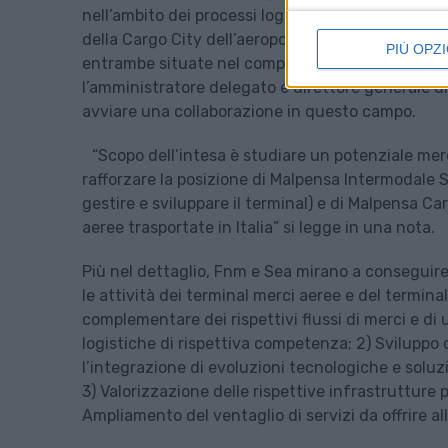
nell’ambito dei processi logistici, con l’obiettivo
della Cargo City dell’aeroporto di Milano Malpensa
PIÙ OPZI
entrambe situate nel comprensorio di Malpensa. Il
l’amministratore delegato e direttore generale d
avviare una collaborazione in questo campo.
“Scopo dell’intesa è studiare un potenziale mer
rafforzare la posizione di Malpensa Intermodale S.r
gestire e sviluppare il terminal) e di Malpensa Car
aeree trasportate in Italia” si legge in una nota.
Più nel dettaglio, Fnm e Sea mirano a conseguire qu
le attività dei terminal merci aeree e del termin
complementare dei rispettivi flussi di merci e di
logistiche di rispettiva competenza; 2) Sviluppo 
l’integrazione di evoluzioni tecnologiche e soluzi
3) Valorizzazione delle rispettive infrastrutture 
Ampliamento del ventaglio di servizi da offrire all