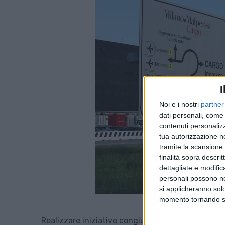
I
Noi e i nostri
partner
dati personali, come 
contenuti personalizz
tua autorizzazione no
tramite la scansione d
finalità sopra descri
dettagliate e modific
personali possono non
si applicheranno sol
momento tornando su 
Realizzare iniziative congiunte dedicate allo svil