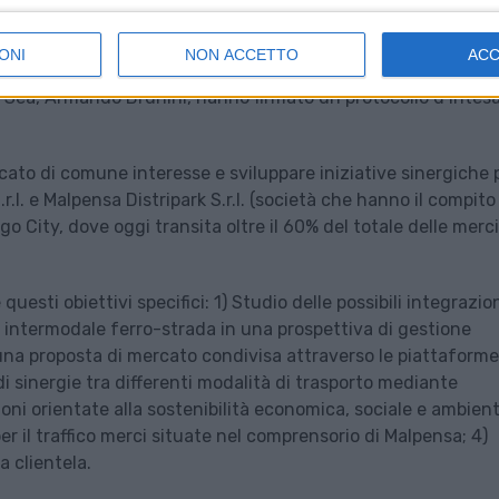
 di valorizzare il terminal ferroviario di Sacconago e l’ampia a
 di oltre 500.000 mq, infrastrutture per il traffico merci
ONI
NON ACCETTO
AC
 presidente di Ferrovie Nord Milano (Fnm), Andrea Gibelli, e
i Sea, Armando Brunini, hanno firmato un protocollo d’intesa
cato di comune interesse e sviluppare iniziative sinergiche 
.l. e Malpensa Distripark S.r.l. (società che hanno il compito
go City, dove oggi transita oltre il 60% del totale delle merci
esti obiettivi specifici: 1) Studio delle possibili integrazion
al intermodale ferro-strada in una prospettiva di gestione
 una proposta di mercato condivisa attraverso le piattaforme
di sinergie tra differenti modalità di trasporto mediante
oni orientate alla sostenibilità economica, sociale e ambient
per il traffico merci situate nel comprensorio di Malpensa; 4)
a clientela.