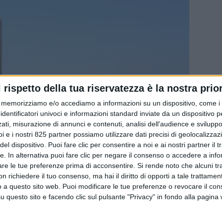
l rispetto della tua riservatezza è la nostra prior
memorizziamo e/o accediamo a informazioni su un dispositivo, come i c
identificatori univoci e informazioni standard inviate da un dispositivo 
ati, misurazione di annunci e contenuti, analisi dell'audience e sviluppo 
i e i nostri 825 partner possiamo utilizzare dati precisi di geolocalizzaz
el dispositivo. Puoi fare clic per consentire a noi e ai nostri partner il 
tte. In alternativa puoi fare clic per negare il consenso o accedere a inf
are le tue preferenze prima di acconsentire.
Si rende noto che alcuni tr
 richiedere il tuo consenso, ma hai il diritto di opporti a tale trattame
o a questo sito web. Puoi modificare le tue preferenze o revocare il con
questo sito e facendo clic sul pulsante "Privacy" in fondo alla pagina
uppo dell’intermodalità ferro/aria e della mobilità sostenibil