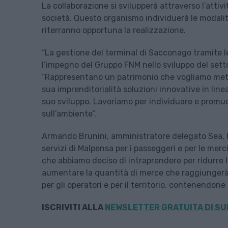
La collaborazione si svilupperà attraverso l’attiv
società. Questo organismo individuerà le modalit
riterranno opportuna la realizzazione.
“La gestione del terminal di Sacconago tramite 
l’impegno del Gruppo FNM nello sviluppo del settor
“Rappresentano un patrimonio che vogliamo metter
sua imprenditorialità soluzioni innovative in linea 
suo sviluppo. Lavoriamo per individuare e promuo
sull’ambiente”.
Armando Brunini, amministratore delegato Sea, h
servizi di Malpensa per i passeggeri e per le merci
che abbiamo deciso di intraprendere per ridurre
aumentare la quantità di merce che raggiungerà 
per gli operatori e per il territorio, contenendone 
ISCRIVITI ALLA
NEWSLETTER GRATUITA DI SU