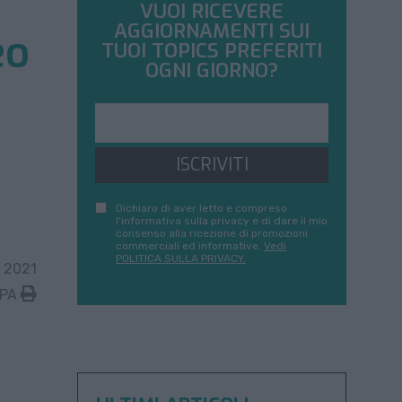
VUOI RICEVERE
AGGIORNAMENTI SUI
eo
TUOI TOPICS PREFERITI
OGNI GIORNO?
ISCRIVITI
Dichiaro di aver letto e compreso
l'informativa sulla privacy e di dare il mio
consenso alla ricezione di promozioni
commerciali ed informative.
Vedi
POLITICA SULLA PRIVACY.
 2021
MPA