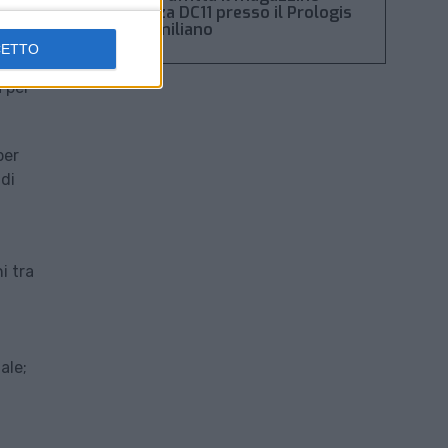
Piacenza DC11 presso il Prologis
rea
Park emiliano
CETTO
 per
per
 di
i tra
ale;