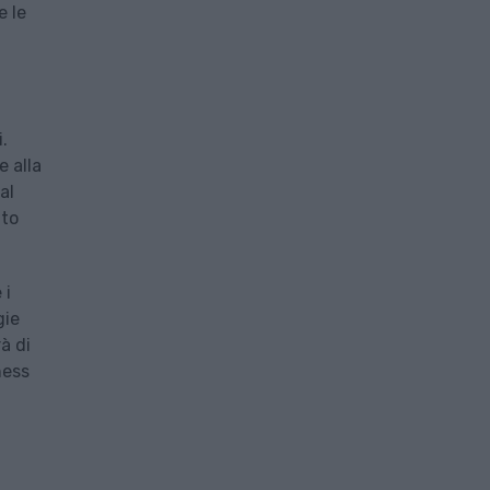
e le
.
e alla
al
tto
 i
gie
à di
ness