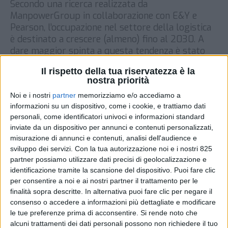
Secondo una ricerca realizzata da
ManpowerGroup in collaborazione con E&Y e
Pearson, l’occupazione nel settore della logistica
è destinato a crescere (almeno) fino al 2030. A
dare maggior spinta a questa tendenza è stato
l’avvento della pandemia, che ha portato molte
Il rispetto della tua riservatezza è la
aziende ad aumentare la presenza online per
nostra priorità
sostituire i canali tradizionali di vendita,
Noi e i nostri
partner
memorizziamo e/o accediamo a
riportando […]
informazioni su un dispositivo, come i cookie, e trattiamo dati
DI
1 GIUGNO 2021
personali, come identificatori univoci e informazioni standard
inviate da un dispositivo per annunci e contenuti personalizzati,
misurazione di annunci e contenuti, analisi dell'audience e
STAMPA
sviluppo dei servizi.
Con la tua autorizzazione noi e i nostri 825
partner possiamo utilizzare dati precisi di geolocalizzazione e
identificazione tramite la scansione del dispositivo. Puoi fare clic
per consentire a noi e ai nostri partner il trattamento per le
finalità sopra descritte. In alternativa puoi fare clic per negare il
consenso o accedere a informazioni più dettagliate e modificare
le tue preferenze prima di acconsentire.
Si rende noto che
alcuni trattamenti dei dati personali possono non richiedere il tuo