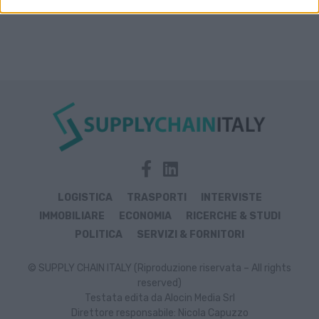
LOGISTICA
TRASPORTI
INTERVISTE
IMMOBILIARE
ECONOMIA
RICERCHE & STUDI
POLITICA
SERVIZI & FORNITORI
© SUPPLY CHAIN ITALY (Riproduzione riservata – All rights
reserved)
Testata edita da Alocin Media Srl
Direttore responsabile: Nicola Capuzzo