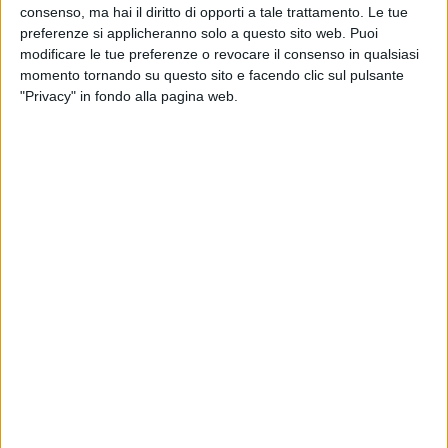
consenso, ma hai il diritto di opporti a tale trattamento. Le tue
preferenze si applicheranno solo a questo sito web. Puoi
modificare le tue preferenze o revocare il consenso in qualsiasi
momento tornando su questo sito e facendo clic sul pulsante
"Privacy" in fondo alla pagina web.
Secondo una ricerca realizzata da ManpowerGroup in
collaborazione con E&Y e Pearson, l’occupazione nel
settore della logistica è destinato a crescere (almeno)
fino al 2030. A dare maggior spinta a questa
tendenza è stato l’avvento della pandemia, che ha
portato molte aziende ad aumentare la presenza