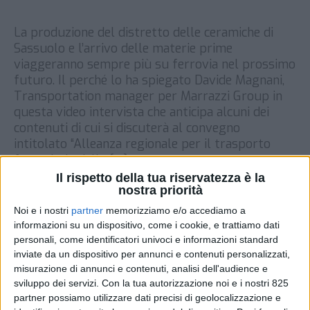
La produzione del distretto delle ceramiche di
Sassuolo e l’arrivo delle materie prime
viaggeranno sempre più su ferrovia nel prossimo
futuro. Il perché lo ha spiegato Davide Magnani,
Transportation manager per Marrazzi Group in
questa video intervista che anticipa alcuni dei
contenuti di cui si discuterà al convegno
intitolato “Alleanza regionale per il trasporto
ferroviario delle […]
Il rispetto della tua riservatezza è la
DI
5 LUGLIO 2021
nostra priorità
Noi e i nostri
partner
memorizziamo e/o accediamo a
STAMPA
informazioni su un dispositivo, come i cookie, e trattiamo dati
personali, come identificatori univoci e informazioni standard
inviate da un dispositivo per annunci e contenuti personalizzati,
misurazione di annunci e contenuti, analisi dell'audience e
sviluppo dei servizi.
Con la tua autorizzazione noi e i nostri 825
partner possiamo utilizzare dati precisi di geolocalizzazione e