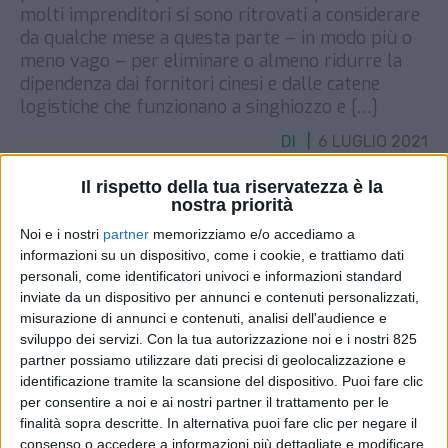
molti imprenditori si sono ritrovati a considerare
da qualche mese a questa parte – in modo più o
meno vago – per eliminare o almeno ridurre la
dipendenza dai fornitori cinesi e dalle catene
logistiche che funzionano a singhiozzo e […]
DI
6 LUGLIO 2021
Il rispetto della tua riservatezza è la
STAMPA
nostra priorità
Noi e i nostri
partner
memorizziamo e/o accediamo a
informazioni su un dispositivo, come i cookie, e trattiamo dati
personali, come identificatori univoci e informazioni standard
inviate da un dispositivo per annunci e contenuti personalizzati,
misurazione di annunci e contenuti, analisi dell'audience e
sviluppo dei servizi.
Con la tua autorizzazione noi e i nostri 825
partner possiamo utilizzare dati precisi di geolocalizzazione e
identificazione tramite la scansione del dispositivo. Puoi fare clic
per consentire a noi e ai nostri partner il trattamento per le
finalità sopra descritte. In alternativa puoi fare clic per negare il
consenso o accedere a informazioni più dettagliate e modificare