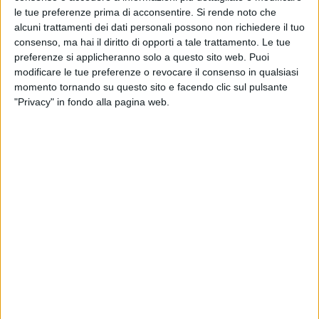
le tue preferenze prima di acconsentire.
Si rende noto che
alcuni trattamenti dei dati personali possono non richiedere il tuo
consenso, ma hai il diritto di opporti a tale trattamento. Le tue
preferenze si applicheranno solo a questo sito web. Puoi
modificare le tue preferenze o revocare il consenso in qualsiasi
momento tornando su questo sito e facendo clic sul pulsante
"Privacy" in fondo alla pagina web.
Rilocalizzare in Italia anche solo una parte della
produzione: una possibilità che, complice il Covid,
molti imprenditori si sono ritrovati a considerare da
qualche mese a questa parte – in modo
più
o meno
vago
– per eliminare o almeno ridurre la dipendenza
dai fornitori cinesi e dalle catene logistiche che
funzionano a singhiozzo e a costi sempre maggiori.
Ad avere definito piani concreti per un ritorno a casa