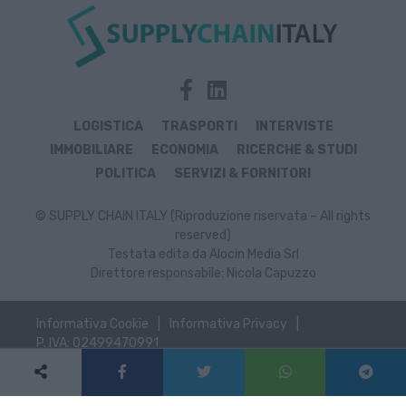
LOGISTICA
TRASPORTI
INTERVISTE
IMMOBILIARE
ECONOMIA
RICERCHE & STUDI
POLITICA
SERVIZI & FORNITORI
© SUPPLY CHAIN ITALY (Riproduzione riservata – All rights
reserved)
Testata edita da Alocin Media Srl
Direttore responsabile: Nicola Capuzzo
Informativa Cookie
Informativa Privacy
P. IVA: 02499470991