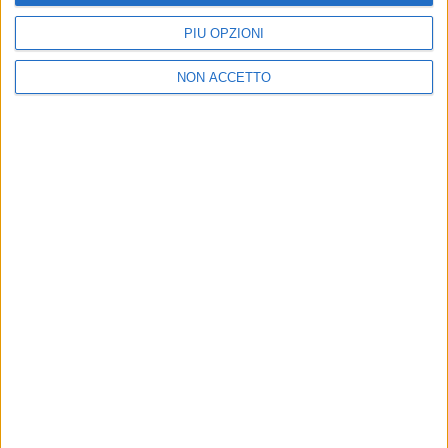
ISCRIVITI ALLA
NEWSLETTER GRATUITA DI SUPPLY
PIÙ OPZIONI
CHAIN ITALY
NON ACCETTO
VUOI RICEVERE AGGIORNAMENTI SUI
TUOI TOPICS PREFERITI OGNI GIORNO?