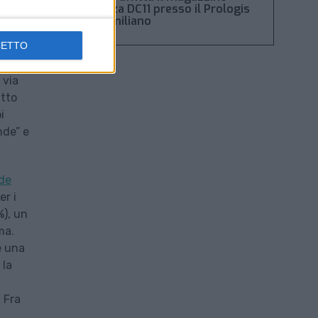
Piacenza DC11 presso il Prologis
rmarsi
Park emiliano
CETTO
 via
atto
i
nde” e
ade
er i
%), un
ma.
e una
 la
 Fra