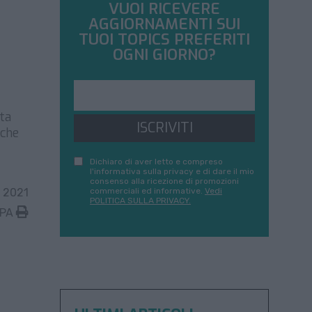
VUOI RICEVERE
AGGIORNAMENTI SUI
TUOI TOPICS PREFERITI
OGNI GIORNO?
sta
ISCRIVITI
 che
Dichiaro di aver letto e compreso
l'informativa sulla privacy e di dare il mio
consenso alla ricezione di promozioni
 2021
commerciali ed informative.
Vedi
POLITICA SULLA PRIVACY.
MPA