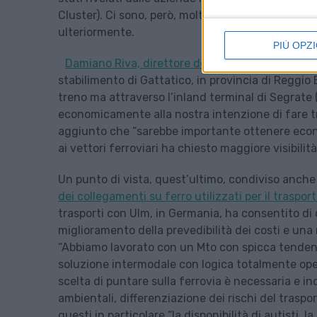
Cluster). Ci sono, però, molte cose ancora da mig
ulteriormente.
PIÙ OPZI
Damiano Riva, direttore della logistica di Proc
stabilimento di Gattatico, in provincia di Reggio 
treno ma attraverso l’inland terminal di Segrate
economicamente alla nostra intenzione di fare tr
aggiunto che “sarebbe importante ottenere econo
ai vettori ferroviari ha chiesto maggiore visibilit
Un punto di vista, quest’ultimo, condiviso anche 
dei collegamenti su ferro utilizzati per il traspo
trasporti con Ulm, in Germania, ha consentito di
miglioramento della prevedibilità dei costi e un
“Abbiamo lavorato con un Mto con spicca tendenz
soluzione intermodale con logica totalmente open bo
scelta di puntare sulla ferrovia è necessaria e in
ambientali, differenziazione dei rischi del traspo
questi in particolare “la disponibilità di autisti, l