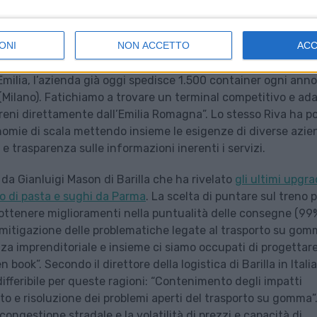
liorare per consentire a questa modalità di trasporto di affe
ONI
NON ACCETTO
AC
ter & Gamble
, ha raccontato ad esempio che “da e per lo
Emilia, l’azienda già oggi spedisce 1.500 container ogni anno
 (Milano). Fatichiamo a trovare un terminal competitivo e ad
eni direttamente dall’Emilia Romagna”. Lo stesso Riva ha po
mie di scala mettendo insieme le esigenze di diverse azie
à e trasparenza sulle informazioni inerenti i servizi.
da Gianluigi Mason di Barilla che ha rivelato
gli ultimi upgr
rto di pasta e sughi da Parma
. La scelta di puntare sul treno p
 ottenere miglioramenti nella puntualità delle consegne (99
a mitigazione delle problematiche legate al trasporto su gom
a imprenditoriale e insieme ci siamo occupati di progettar
ok”. Secondo il direttore della logistica di Barilla in Italia
differibile per queste ragioni: “Contenimento degli impatti
rto e risoluzione dei problemi aperti del trasporto su gomma”.
a congestione stradale e la volatilità di prezzi e capacità di