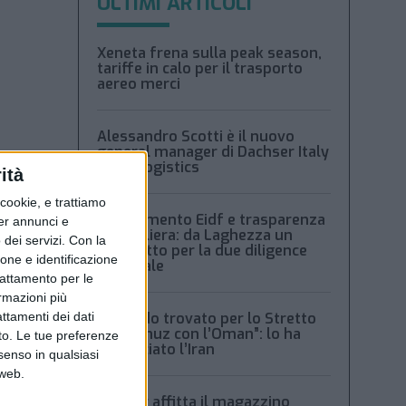
ULTIMI ARTICOLI
Xeneta frena sulla peak season,
tariffe in calo per il trasporto
aereo merci
Alessandro Scotti è il nuovo
general manager di Dachser Italy
Food Logistics
ità
ookie, e trattiamo
Regolamento Eidf e trasparenza
per annunci e
della filiera: da Laghezza un
dei servizi.
Con la
pacchetto per la due diligence
ione e identificazione
aziendale
trattamento per le
ormazioni più
attamenti dei dati
“Accordo trovato per lo Stretto
di Hormuz con l’Oman”: lo ha
nto. Le tue preferenze
annunciato l’Iran
senso in qualsiasi
 web.
o
Condor affitta il magazzino
odal