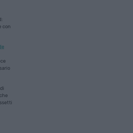
d:
e con
de
ece
sario
di
nche
ssetti