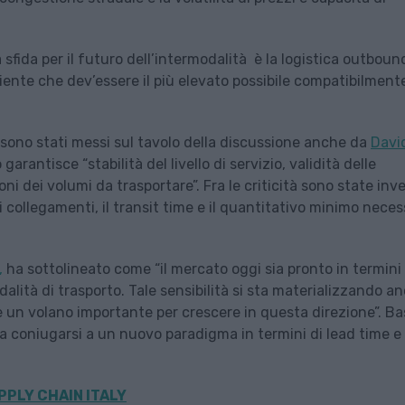
 sfida per il futuro dell’intermodalità è la logistica outboun
 cliente che dev’essere il più elevato possibile compatibilment
o sono stati messi sul tavolo della discussione anche da
Davi
garantisce “stabilità del livello di servizio, validità delle
ni dei volumi da trasportare”. Fra le criticità sono state inv
 collegamenti, il transit time e il quantitativo minimo neces
,
ha sottolineato come “il mercato oggi sia pronto in termini 
dalità di trasporto. Tale sensibilità si sta materializzando a
e un volano importante per crescere in questa direzione”. Ba
ba coniugarsi a un nuovo paradigma in termini di lead time e
PPLY CHAIN ITALY