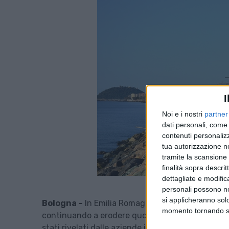
I
Noi e i nostri
partner
dati personali, come 
contenuti personalizz
tua autorizzazione no
tramite la scansione d
finalità sopra descri
dettagliate e modific
personali possono non
si applicheranno sol
Bologna –
In Emilia Romagna così come in altre reg
momento tornando su 
continuando a erodere quote di mercato al traspor
stati rivelati dalle aziende intervenute a Bolog