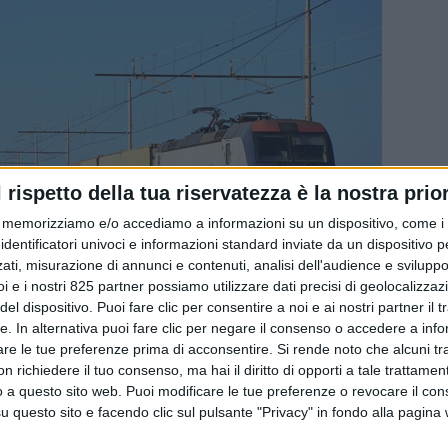
l rispetto della tua riservatezza è la nostra prior
memorizziamo e/o accediamo a informazioni su un dispositivo, come i c
identificatori univoci e informazioni standard inviate da un dispositivo 
ati, misurazione di annunci e contenuti, analisi dell'audience e sviluppo 
i e i nostri 825 partner possiamo utilizzare dati precisi di geolocalizzaz
el dispositivo. Puoi fare clic per consentire a noi e ai nostri partner il 
tte. In alternativa puoi fare clic per negare il consenso o accedere a inf
are le tue preferenze prima di acconsentire.
Si rende noto che alcuni tr
 richiedere il tuo consenso, ma hai il diritto di opporti a tale trattame
o a questo sito web. Puoi modificare le tue preferenze o revocare il con
ioni d’Italia il trasporto ferroviario delle merci, sta
questo sito e facendo clic sul pulsante "Privacy" in fondo alla pagina
to ‘tutto-strada’ grazie ad alcuni fattori specifici che son
na al convegno organizzato da Er.I.C. (Emilia Romagna Interm