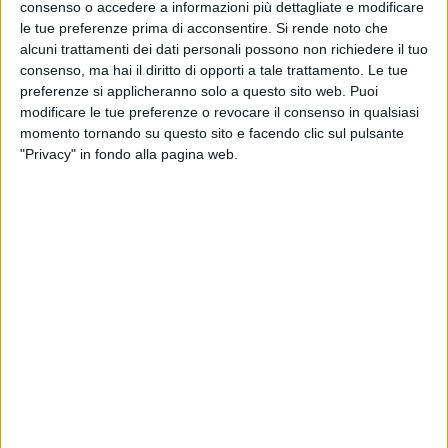
consenso o accedere a informazioni più dettagliate e modificare
le tue preferenze prima di acconsentire.
Si rende noto che
alcuni trattamenti dei dati personali possono non richiedere il tuo
consenso, ma hai il diritto di opporti a tale trattamento. Le tue
preferenze si applicheranno solo a questo sito web. Puoi
modificare le tue preferenze o revocare il consenso in qualsiasi
momento tornando su questo sito e facendo clic sul pulsante
"Privacy" in fondo alla pagina web.
Vtg e Lotras hanno annunciato il lancio di un nuovo
collegamento intermodale sperimentale tra Brindisi e
il terminal merci intermodale di Villa Selva, in
provincia di Forlì. La caratteristica più interessante
del servizio è la possibilità di essere sfruttato anche
da semirimorchi non gruabili, grazie all’utilizzo della
tecnologia di movimentazione e trasporto
RoadRailLink (R2L), già utilizzata su altre tratte