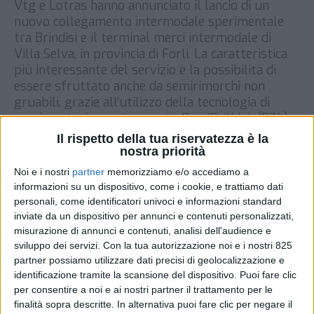
Vtg e Lotras hanno annunciato il lancio di un
nuovo collegamento intermodale sperimentale
tra Brindisi e il terminal merci intermodale di
Villa Selva, in provincia di Forlì. La caratteristica
più interessante del servizio è la possibilità di
essere sfruttato anche da semirimorchi non
gruabili, grazie all’utilizzo della tecnologia di
movimentazione e trasporto RoadRailLink (R2L),
già […]
Il rispetto della tua riservatezza è la
nostra priorità
DI
15 LUGLIO 2021
Noi e i nostri
partner
memorizziamo e/o accediamo a
informazioni su un dispositivo, come i cookie, e trattiamo dati
STAMPA
personali, come identificatori univoci e informazioni standard
inviate da un dispositivo per annunci e contenuti personalizzati,
misurazione di annunci e contenuti, analisi dell'audience e
sviluppo dei servizi.
Con la tua autorizzazione noi e i nostri 825
partner possiamo utilizzare dati precisi di geolocalizzazione e
identificazione tramite la scansione del dispositivo. Puoi fare clic
per consentire a noi e ai nostri partner il trattamento per le
finalità sopra descritte. In alternativa puoi fare clic per negare il