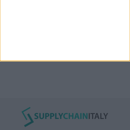
l’Oman”: lo ha annunciato l’Iran
Condor affitta il magazzino Piacenza DC11 presso il
Prologis Park emiliano