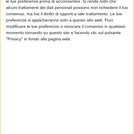
le tue preferenze prima di acconsentire.
Si rende noto che
alcuni trattamenti dei dati personali possono non richiedere il tuo
consenso, ma hai il diritto di opporti a tale trattamento. Le tue
preferenze si applicheranno solo a questo sito web. Puoi
modificare le tue preferenze o revocare il consenso in qualsiasi
momento tornando su questo sito e facendo clic sul pulsante
"Privacy" in fondo alla pagina web.
Anche se nel complesso il primo semestre si è chiuso
con un disavanzo del 10% sui risultati del 2019,
giugno offre un deciso segnale di speranza per il
mercato dei veicoli rimorchiati. Lo evidenzia Unrae
(Unione Nazionale Rappresentanti Autoveicoli Esteri),
che per il mese, sulla base di dati di immatricolazione
forniti dal Ministero delle Infrastrutture e della