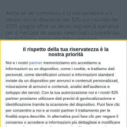
Anche se nel complesso il primo semestre si è
chiuso con un disavanzo del 10% sui risultati del
2019, giugno offre un deciso segnale di speranza
per il mercato dei veicoli rimorchiati. Lo evidenzia
Unrae (Unione Nazionale Rappresentanti
Autoveicoli Esteri), che per il mese, sulla base di
Il rispetto della tua riservatezza è la
dati di immatricolazione forniti dal Ministero
nostra priorità
delle Infrastrutture […]
Noi e i nostri
partner
memorizziamo e/o accediamo a
DI
22 LUGLIO 2021
informazioni su un dispositivo, come i cookie, e trattiamo dati
personali, come identificatori univoci e informazioni standard
inviate da un dispositivo per annunci e contenuti personalizzati,
STAMPA
misurazione di annunci e contenuti, analisi dell'audience e
sviluppo dei servizi.
Con la tua autorizzazione noi e i nostri 825
partner possiamo utilizzare dati precisi di geolocalizzazione e
identificazione tramite la scansione del dispositivo. Puoi fare clic
per consentire a noi e ai nostri partner il trattamento per le
finalità sopra descritte. In alternativa puoi fare clic per negare il
consenso o accedere a informazioni più dettagliate e modificare