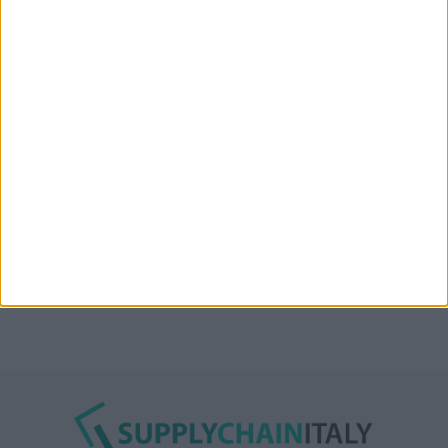
“Accordo trovato per lo Stretto di Hormuz con
l’Oman”: lo ha annunciato l’Iran
Condor affitta il magazzino Piacenza DC11 presso il
Prologis Park emiliano