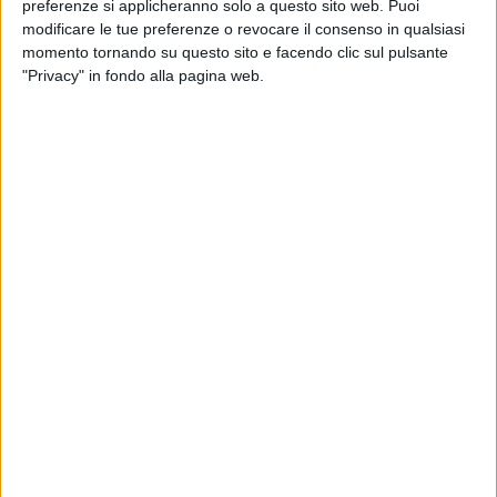
preferenze si applicheranno solo a questo sito web. Puoi
modificare le tue preferenze o revocare il consenso in qualsiasi
momento tornando su questo sito e facendo clic sul pulsante
"Privacy" in fondo alla pagina web.
Dopo una settimana tranquilla (in cui
cioè si è
osservato un rincaro di soli 9 dollari
), hanno ripreso
quota i noli per il trasporto via mare di container,
anche sulla tratta Cina – Italia.
Per l’invio di un box da 40′, il costo medio – secondo le
ultime rilevazioni di Drewry – è infatti ora di 13.543
dollari (circa l’1% in più rispetto ai 13.473 registrati la