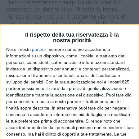
Dopo una settimana tranquilla (in cui cioè si è
osservato un rincaro di soli 9 dollari), hanno
ripreso quota i noli per il trasporto via mare di
container, anche sulla tratta Cina – Italia. Per
l’invio di un box da 40′, il costo medio – secondo
Il rispetto della tua riservatezza è la
le ultime rilevazioni di Drewry – è infatti ora […]
nostra priorità
DI
9 SETTEMBRE 2021
Noi e i nostri
partner
memorizziamo e/o accediamo a
informazioni su un dispositivo, come i cookie, e trattiamo dati
personali, come identificatori univoci e informazioni standard
STAMPA
inviate da un dispositivo per annunci e contenuti personalizzati,
misurazione di annunci e contenuti, analisi dell'audience e
sviluppo dei servizi.
Con la tua autorizzazione noi e i nostri 825
partner possiamo utilizzare dati precisi di geolocalizzazione e
identificazione tramite la scansione del dispositivo. Puoi fare clic
per consentire a noi e ai nostri partner il trattamento per le
finalità sopra descritte. In alternativa puoi fare clic per negare il
consenso o accedere a informazioni più dettagliate e modificare
le tue preferenze prima di acconsentire.
Si rende noto che
alcuni trattamenti dei dati personali possono non richiedere il tuo
consenso, ma hai il diritto di opporti a tale trattamento. Le tue