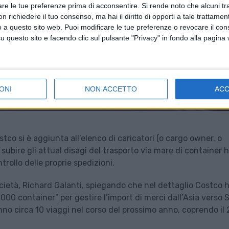
are le tue preferenze prima di acconsentire.
Si rende noto che alcuni tr
 richiedere il tuo consenso, ma hai il diritto di opporti a tale trattame
o a questo sito web. Puoi modificare le tue preferenze o revocare il con
questo sito e facendo clic sul pulsante "Privacy" in fondo alla pagina
ONI
NON ACCETTO
AC
co si è aggiunta all’elenco di caricatori (o cargo owner, o
subire gli attual disagi del trasporto via mare di container 
trollo delle proprie spedizioni.
società, Richard Galanti, spiegando che nel dettaglio Costco 
.000 container” per gestire l’import di merci dall’Asia verso S
nno circa 10 viaggi nel corso del prossimo anno, coprendo il