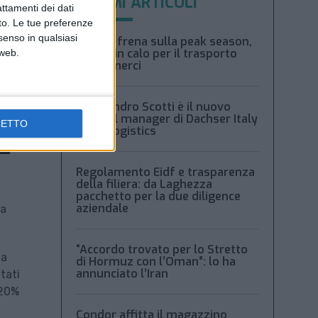
ULTIMI ARTICOLI
attamenti dei dati
nto. Le tue preferenze
senso in qualsiasi
Xeneta frena sulla peak season,
tariffe in calo per il trasporto
 web.
aereo merci
Alessandro Scotti è il nuovo
general manager di Dachser Italy
CETTO
Food Logistics
Regolamento Eidf e trasparenza
della filiera: da Laghezza
pacchetto per la due diligence
aziendale
ha
“Accordo trovato per lo Stretto
ha
di Hormuz con l’Oman”: lo ha
annunciato l’Iran
tati
 20%
Condor affitta il magazzino