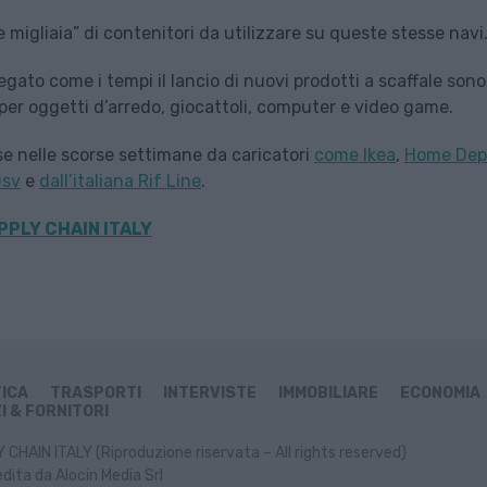
e migliaia” di contenitori da utilizzare su queste stesse navi
egato come i tempi il lancio di nuovi prodotti a scaffale sono
 per oggetti d’arredo, giocattoli, computer e video game.
ese nelle scorse settimane da caricatori
come Ikea
,
Home Dep
Dsv
e
dall’italiana Rif Line
.
PPLY CHAIN ITALY
TICA
TRASPORTI
INTERVISTE
IMMOBILIARE
ECONOMIA
I & FORNITORI
CHAIN ITALY (Riproduzione riservata – All rights reserved)
dita da Alocin Media Srl