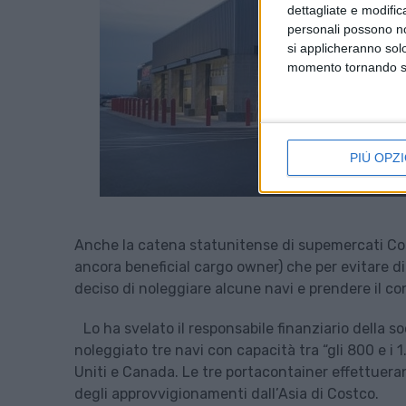
dettagliate e modific
personali possono non
si applicheranno sol
momento tornando su 
PIÙ OPZI
Anche la catena statunitense di supemercati Cost
ancora beneficial cargo owner) che per evitare di 
deciso di noleggiare alcune navi e prendere il con
Lo ha svelato il responsabile finanziario della 
noleggiato tre navi con capacità tra “gli 800 e i 1
Uniti e Canada. Le tre portacontainer effettuera
degli approvvigionamenti dall’Asia di Costco.