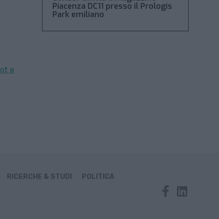
Piacenza DC11 presso il Prologis
Park emiliano
.
ot e
RICERCHE & STUDI
POLITICA