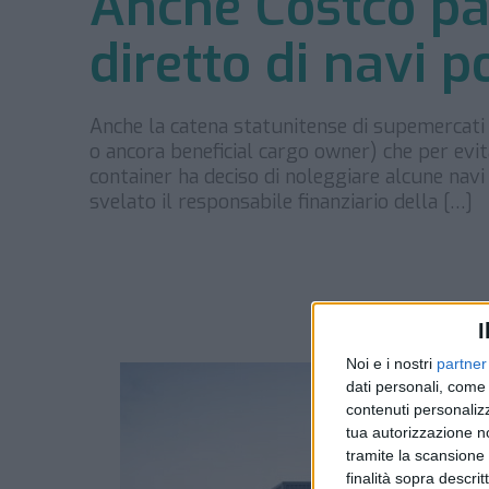
Anche Costco pa
diretto di navi 
Anche la catena statunitense di supemercati C
o ancora beneficial cargo owner) che per evita
container ha deciso di noleggiare alcune navi 
svelato il responsabile finanziario della […]
I
Noi e i nostri
partner
dati personali, come 
contenuti personalizz
tua autorizzazione no
tramite la scansione d
finalità sopra descri