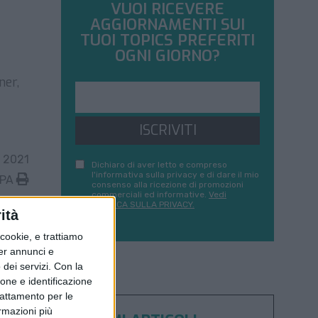
VUOI RICEVERE
AGGIORNAMENTI SUI
TUOI TOPICS PREFERITI
OGNI GIORNO?
ner,
ISCRIVITI
 2021
Dichiaro di aver letto e compreso
l'informativa sulla privacy e di dare il mio
MPA
consenso alla ricezione di promozioni
commerciali ed informative.
Vedi
POLITICA SULLA PRIVACY.
ità
ookie, e trattiamo
per annunci e
dei servizi.
Con la
ione e identificazione
trattamento per le
ormazioni più