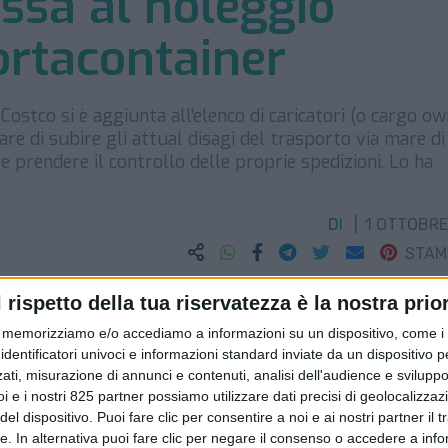
ssa al noleggio
portacontainer
ostco si è aggiunta all’elenco di caricatori (o cargo ow
re di subire gli attual disagi del trasporto via mare di
e prendere il controllo delle proprie spedizioni. Lo ha
DI
1 OTTOBRE
STA
l rispetto della tua riservatezza è la nostra prior
memorizziamo e/o accediamo a informazioni su un dispositivo, come i c
identificatori univoci e informazioni standard inviate da un dispositivo 
ati, misurazione di annunci e contenuti, analisi dell'audience e sviluppo 
i e i nostri 825 partner possiamo utilizzare dati precisi di geolocalizzaz
el dispositivo. Puoi fare clic per consentire a noi e ai nostri partner il 
tte. In alternativa puoi fare clic per negare il consenso o accedere a inf