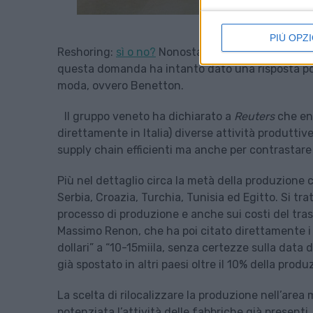
PIÙ OPZI
Reshoring:
sì o no?
Nonostante lo scetticismo di 
questa domanda ha intanto dato una risposta posi
moda, ovvero Benetton.
Il gruppo veneto ha dichiarato a
Reuters
che en
direttamente in Italia) diverse attività produttive
supply chain efficienti ma anche per contrastare i 
Più nel dettaglio circa la metà della produzione 
Serbia, Croazia, Turchia, Tunisia ed Egitto. Si tr
processo di produzione e anche sui costi del tr
Massimo Renon, che ha poi citato direttamente i c
dollari” a “10-15miila, senza certezze sulla data 
già spostato in altri paesi oltre il 10% della prod
La scelta di rilocalizzare la produzione nell’area 
potenziata l’attività delle fabbriche già presenti