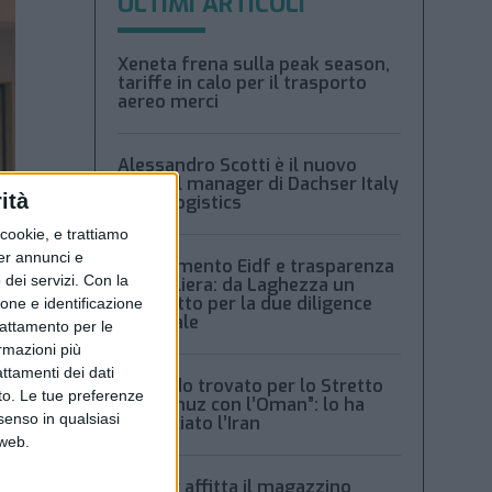
ULTIMI ARTICOLI
Xeneta frena sulla peak season,
tariffe in calo per il trasporto
aereo merci
Alessandro Scotti è il nuovo
general manager di Dachser Italy
ità
Food Logistics
ookie, e trattiamo
per annunci e
Regolamento Eidf e trasparenza
dei servizi.
Con la
della filiera: da Laghezza un
pacchetto per la due diligence
ione e identificazione
aziendale
trattamento per le
ormazioni più
attamenti dei dati
“Accordo trovato per lo Stretto
nto. Le tue preferenze
di Hormuz con l’Oman”: lo ha
senso in qualsiasi
annunciato l’Iran
 web.
Condor affitta il magazzino