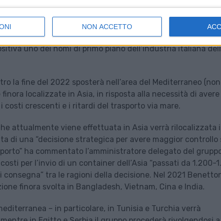
ONI
NON ACCETTO
AC
alcuni osservatori sulle reali dimensioni di questo fenomeno
tiva uno dei nomi di primo piano dell’industria italiana del
tro la fine del 2022 sposterà nell’area del Mediterraneo (non
 finora localizzate in Asia, in risposta alla necessità di avere
costi crescenti e i ritardi del trasporto via mare.
che attualmente viene effettuata in Asia verrà rilocalizzata 
atta di una “decisione strategica per avere maggior controllo 
asporto” ha commentato l’amministratore delegato del gruppo
osti per l’invio di un container dell’Asia “passati da 1.200-
di consegna” tra le ragioni della decisione. Nel 2021 Benetto
uzione finora svolta in Bangladesh, Vietnam, Cina e India.
mediterranea – in particolare, in Tunisia e Turchia verrà
, mentre in Egitto e Serbia il gruppo procederà rivolgendosi a