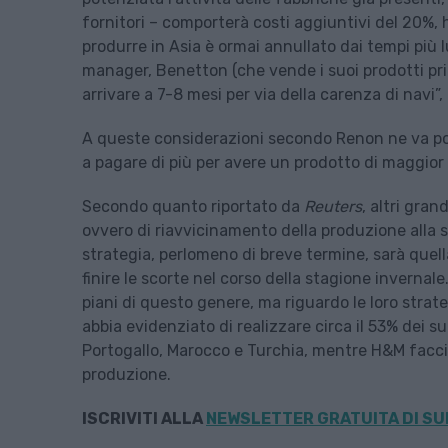
fornitori – comporterà costi aggiuntivi del 20%,
produrre in Asia è ormai annullato dai tempi più l
manager, Benetton (che vende i suoi prodotti pri
arrivare a 7-8 mesi per via della carenza di navi”
A queste considerazioni secondo Renon ne va poi
a pagare di più per avere un prodotto di maggior 
Secondo quanto riportato da
Reuters
, altri gran
ovvero di riavvicinamento della produzione alla 
strategia, perlomeno di breve termine, sarà quell
finire le scorte nel corso della stagione inverna
piani di questo genere, ma riguardo le loro strat
abbia evidenziato di realizzare circa il 53% dei s
Portogallo, Marocco e Turchia, mentre H&M faccia
produzione.
ISCRIVITI ALLA
NEWSLETTER GRATUITA DI SU