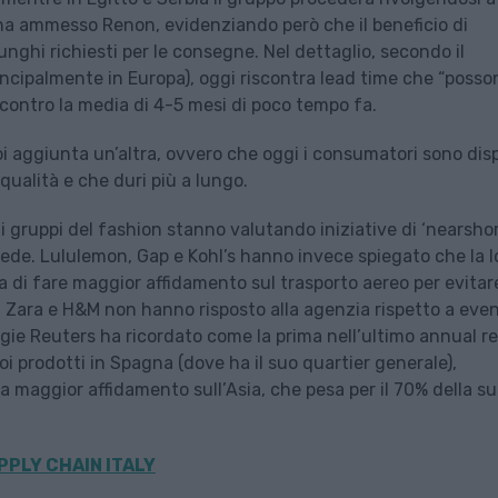
 ha ammesso Renon, evidenziando però che il beneficio di
unghi richiesti per le consegne. Nel dettaglio, secondo il
ncipalmente in Europa), oggi riscontra lead time che “posso
, contro la media di 4-5 mesi di poco tempo fa.
 aggiunta un’altra, ovvero che oggi i consumatori sono dis
qualità e che duri più a lungo.
di gruppi del fashion stanno valutando iniziative di ‘nearshor
sede. Lululemon, Gap e Kohl’s hanno invece spiegato che la l
a di fare maggior affidamento sul trasporto aereo per evitar
le. Zara e H&M non hanno risposto alla agenzia rispetto a even
egie Reuters ha ricordato come la prima nell’ultimo annual r
uoi prodotti in Spagna (dove ha il suo quartier generale),
 maggior affidamento sull’Asia, che pesa per il 70% della s
PPLY CHAIN ITALY