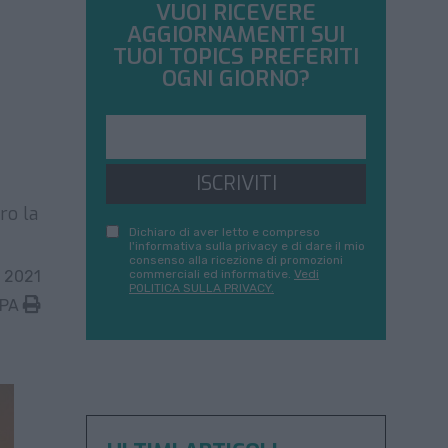
VUOI RICEVERE
AGGIORNAMENTI SUI
a
TUOI TOPICS PREFERITI
OGNI GIORNO?
ISCRIVITI
ro la
Dichiaro di aver letto e compreso
l'informativa sulla privacy e di dare il mio
consenso alla ricezione di promozioni
 2021
commerciali ed informative.
Vedi
POLITICA SULLA PRIVACY.
MPA