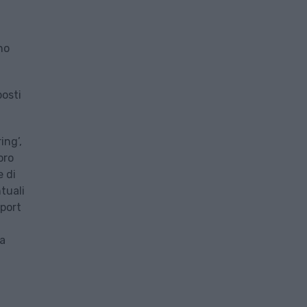
no
posti
ing’,
oro
e di
tuali
eport
ua