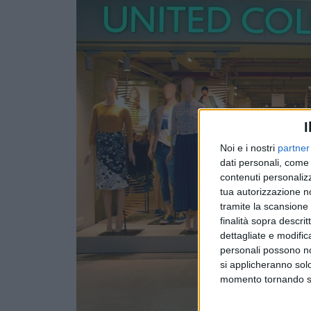
I
Noi e i nostri
partner
dati personali, come 
contenuti personalizz
tua autorizzazione no
tramite la scansione d
finalità sopra descri
dettagliate e modific
personali possono non
si applicheranno sol
momento tornando su 