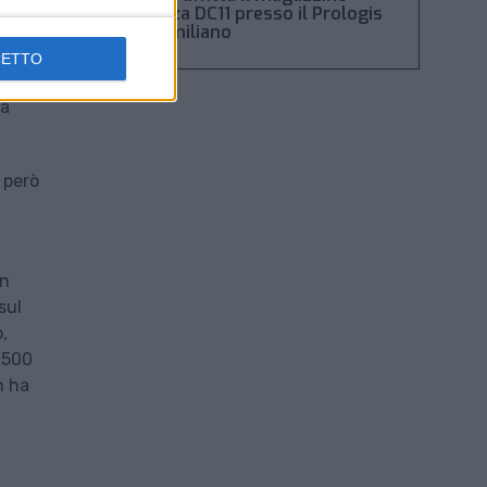
Piacenza DC11 presso il Prologis
Park emiliano
CETTO
, a
la
 però
in
sul
,
1.500
n ha