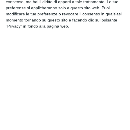
consenso, ma hai il diritto di opporti a tale trattamento. Le tue
preferenze si applicheranno solo a questo sito web. Puoi
modificare le tue preferenze o revocare il consenso in qualsiasi
momento tornando su questo sito e facendo clic sul pulsante
"Privacy" in fondo alla pagina web.
Sarà operativo da questo mese di novembre un nuovo
polo avviato da Lulu Group nel Wtc di Lonate Pozzolo
(nei pressi di Malpensa) dedicato alle esportazioni di
prodotti made in Italy nei paesi del Golfo.
Con sede ad Abu Dhabi, il gruppo è una realtà attiva
nei settori retail, manufacturing, distribution &
tourism, con la proprietà di centri congressi, quote di
aeroporti, luxury hotel, agenzie di viaggi e centri
commerciali.