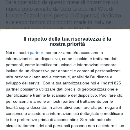
Sarà operativo da questo mese di novembre un
nuovo polo avviato da Lulu Group nel Wtc di
Lonate Pozzolo (nei pressi di Malpensa) dedicato
alle esportazioni di prodotti made in Italy nei
paesi del Golfo. Con sede ad Abu Dhabi, il gruppo
è una realtà attiva nei settori retail,
Il rispetto della tua riservatezza è la
manufacturing, distribution & tourism, con la […]
nostra priorità
DI
8 NOVEMBRE 2021
Noi e i nostri
partner
memorizziamo e/o accediamo a
informazioni su un dispositivo, come i cookie, e trattiamo dati
personali, come identificatori univoci e informazioni standard
STAMPA
inviate da un dispositivo per annunci e contenuti personalizzati,
misurazione di annunci e contenuti, analisi dell'audience e
sviluppo dei servizi.
Con la tua autorizzazione noi e i nostri 825
partner possiamo utilizzare dati precisi di geolocalizzazione e
identificazione tramite la scansione del dispositivo. Puoi fare clic
per consentire a noi e ai nostri partner il trattamento per le
finalità sopra descritte. In alternativa puoi fare clic per negare il
consenso o accedere a informazioni più dettagliate e modificare
le tue preferenze prima di acconsentire.
Si rende noto che
alcuni trattamenti dei dati personali possono non richiedere il tuo