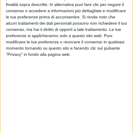
finalità sopra descritte. In alternativa puoi fare clic per negare il
consenso o accedere a informazioni più dettagliate e modificare
le tue preferenze prima di acconsentire.
Si rende noto che
alcuni trattamenti dei dati personali possono non richiedere il tuo
consenso, ma hai il diritto di opporti a tale trattamento. Le tue
preferenze si applicheranno solo a questo sito web. Puoi
modificare le tue preferenze o revocare il consenso in qualsiasi
momento tornando su questo sito e facendo clic sul pulsante
"Privacy" in fondo alla pagina web.
“Quando si studiano dei centri commerciali di fatto
all’interno delle aree urbane occorre sacrificare
qualche metro quadro destinato alla vendita e
trasformarlo in metri quadri destinati alla logistica,
che come noto non genera fatturato ma ottimizza i