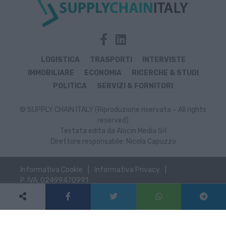
LOGISTICA
TRASPORTI
INTERVISTE
IMMOBILIARE
ECONOMIA
RICERCHE & STUDI
POLITICA
SERVIZI & FORNITORI
© SUPPLY CHAIN ITALY (Riproduzione riservata – All rights
reserved)
Testata edita da Alocin Media Srl
Direttore responsabile: Nicola Capuzzo
Informativa Cookie
Informativa Privacy
P. IVA: 02499470991