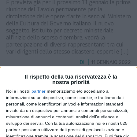
È prevista già per il prossimo 13 gennaio la prima
riunione del Tavolo permanente per la
circolazione delle opere d’arte in seno al Ministero
della Cultura del Governo italiano. Il nuovo
soggetto, istituito per decreto ministeriale
all’inizio dello scorso dicembre, vedrà la
partecipazione di diversi rappresentanti tra cui
vari dirigenti dello stesso dicastero, esperti e […]
DI
11 GENNAIO 2022
Il rispetto della tua riservatezza è la
STAMPA
nostra priorità
Noi e i nostri
partner
memorizziamo e/o accediamo a
informazioni su un dispositivo, come i cookie, e trattiamo dati
personali, come identificatori univoci e informazioni standard
inviate da un dispositivo per annunci e contenuti personalizzati,
misurazione di annunci e contenuti, analisi dell'audience e
sviluppo dei servizi.
Con la tua autorizzazione noi e i nostri 825
partner possiamo utilizzare dati precisi di geolocalizzazione e
identificazione tramite la scansione del dispositivo. Puoi fare clic