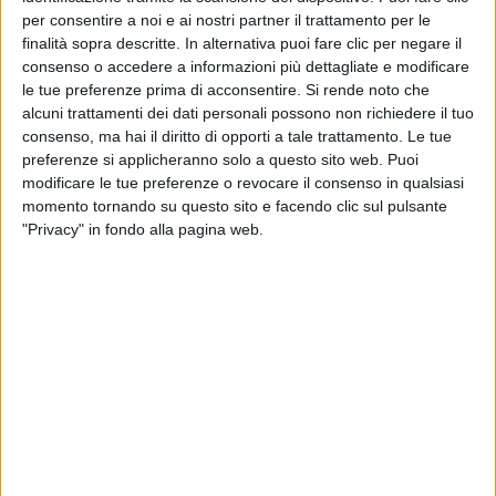
per consentire a noi e ai nostri partner il trattamento per le
finalità sopra descritte. In alternativa puoi fare clic per negare il
consenso o accedere a informazioni più dettagliate e modificare
le tue preferenze prima di acconsentire.
Si rende noto che
alcuni trattamenti dei dati personali possono non richiedere il tuo
consenso, ma hai il diritto di opporti a tale trattamento. Le tue
preferenze si applicheranno solo a questo sito web. Puoi
modificare le tue preferenze o revocare il consenso in qualsiasi
momento tornando su questo sito e facendo clic sul pulsante
"Privacy" in fondo alla pagina web.
È prevista già per il prossimo 13 gennaio la prima
riunione del Tavolo permanente per la circolazione
delle opere d’arte in seno al Ministero della Cultura del
Governo italiano. Il nuovo soggetto, istituito per
decreto ministeriale all’inizio dello scorso dicembre,
vedrà la partecipazione di diversi rappresentanti tra
cui vari dirigenti dello stesso dicastero, esperti e