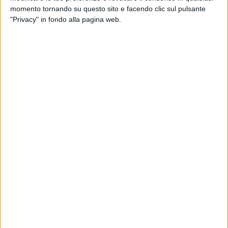
momento tornando su questo sito e facendo clic sul pulsante
"Privacy" in fondo alla pagina web.
Per i caricatori interessati a far viaggiare le proprie
merci per via marittima si prospettano all’orizzonte
nuovi rincari, provocati in questo caso dai prezzi
record del carburante navale.
A lanciare l’allarme è Sea-Intelligence, che ha rilevato
come il costo del bunker navale a basso contenuto di
zolfo abbia raggiunto un record pari a 694
dollari/tonnellata toccato lo scorso 14 gennaio,
superiore quindi a quello di 686,5 dollari/tonnellata