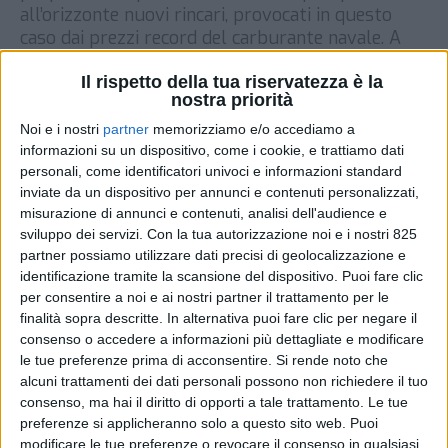
all’orizzonte nuovi rincari, provocati in questo
caso dai prezzi record del carburante navale. A
lanciare l’allarme è Sea-Intelligence, che ha
rilevato come il costo del bunker navale a basso
Il rispetto della tua riservatezza è la
nostra priorità
contenuto di zolfo abbia raggiunto un record pari
a 694 dollari/tonnellata […]
Noi e i nostri
partner
memorizziamo e/o accediamo a
informazioni su un dispositivo, come i cookie, e trattiamo dati
DI
19 GENNAIO 2022
personali, come identificatori univoci e informazioni standard
inviate da un dispositivo per annunci e contenuti personalizzati,
misurazione di annunci e contenuti, analisi dell'audience e
STAMPA
sviluppo dei servizi.
Con la tua autorizzazione noi e i nostri 825
partner possiamo utilizzare dati precisi di geolocalizzazione e
identificazione tramite la scansione del dispositivo. Puoi fare clic
per consentire a noi e ai nostri partner il trattamento per le
finalità sopra descritte. In alternativa puoi fare clic per negare il
consenso o accedere a informazioni più dettagliate e modificare
le tue preferenze prima di acconsentire.
Si rende noto che
alcuni trattamenti dei dati personali possono non richiedere il tuo
consenso, ma hai il diritto di opporti a tale trattamento. Le tue
preferenze si applicheranno solo a questo sito web. Puoi
modificare le tue preferenze o revocare il consenso in qualsiasi