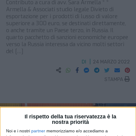
Contributo a cura di avv. Sara Armella * *
Armella & Associati studio legale Divieto di
esportazione per i prodotti di lusso di valore
superiore a 300 euro, se destinati direttamente,
o anche tramite un Paese terzo, in Russia. Il
quarto pacchetto di sanzioni economiche europee
verso la Russia interessa da vicino molti settori
del […]
DI
24 MARZO 2022
STAMPA
Il rispetto della tua riservatezza è la
nostra priorità
Noi e i nostri
partner
memorizziamo e/o accediamo a