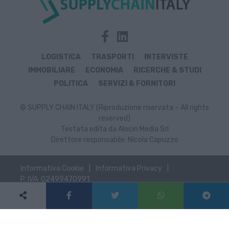
LOGISTICA
TRASPORTI
INTERVISTE
IMMOBILIARE
ECONOMIA
RICERCHE & STUDI
POLITICA
SERVIZI & FORNITORI
© SUPPLY CHAIN ITALY (Riproduzione riservata – All rights
reserved)
Testata edita da Alocin Media Srl
Direttore responsabile: Nicola Capuzzo
Informativa Cookie
Informativa Privacy
P. IVA: 02499470991