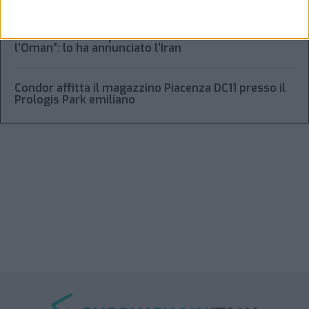
“Accordo trovato per lo Stretto di Hormuz con
l’Oman”: lo ha annunciato l’Iran
Condor affitta il magazzino Piacenza DC11 presso il
Prologis Park emiliano