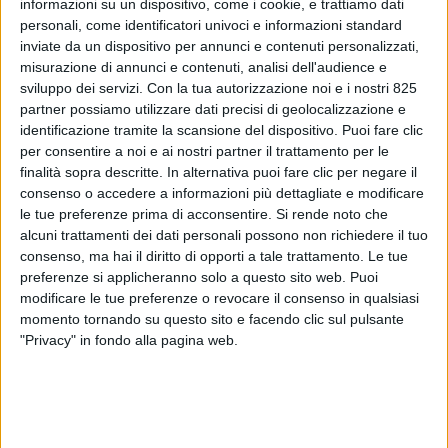
informazioni su un dispositivo, come i cookie, e trattiamo dati
personali, come identificatori univoci e informazioni standard
inviate da un dispositivo per annunci e contenuti personalizzati,
misurazione di annunci e contenuti, analisi dell'audience e
sviluppo dei servizi.
Con la tua autorizzazione noi e i nostri 825
partner possiamo utilizzare dati precisi di geolocalizzazione e
identificazione tramite la scansione del dispositivo. Puoi fare clic
per consentire a noi e ai nostri partner il trattamento per le
finalità sopra descritte. In alternativa puoi fare clic per negare il
consenso o accedere a informazioni più dettagliate e modificare
le tue preferenze prima di acconsentire.
Si rende noto che
alcuni trattamenti dei dati personali possono non richiedere il tuo
consenso, ma hai il diritto di opporti a tale trattamento. Le tue
preferenze si applicheranno solo a questo sito web. Puoi
Contributo a cura di avv. Sara Armella *
modificare le tue preferenze o revocare il consenso in qualsiasi
momento tornando su questo sito e facendo clic sul pulsante
"Privacy" in fondo alla pagina web.
* Armella & Associati studio legale
Divieto di esportazione per i prodotti di lusso di valore
superiore a 300 euro, se destinati direttamente, o