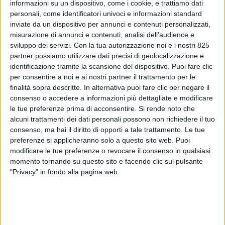
informazioni su un dispositivo, come i cookie, e trattiamo dati
personali, come identificatori univoci e informazioni standard
inviate da un dispositivo per annunci e contenuti personalizzati,
misurazione di annunci e contenuti, analisi dell'audience e
sviluppo dei servizi.
Con la tua autorizzazione noi e i nostri 825
partner possiamo utilizzare dati precisi di geolocalizzazione e
identificazione tramite la scansione del dispositivo. Puoi fare clic
per consentire a noi e ai nostri partner il trattamento per le
finalità sopra descritte. In alternativa puoi fare clic per negare il
consenso o accedere a informazioni più dettagliate e modificare
le tue preferenze prima di acconsentire.
Si rende noto che
alcuni trattamenti dei dati personali possono non richiedere il tuo
consenso, ma hai il diritto di opporti a tale trattamento. Le tue
preferenze si applicheranno solo a questo sito web. Puoi
Contributo a cura di avv. Sara Armella *
modificare le tue preferenze o revocare il consenso in qualsiasi
momento tornando su questo sito e facendo clic sul pulsante
"Privacy" in fondo alla pagina web.
* Armella & Associati studio legale
Divieto di esportazione per i prodotti di lusso di valore
superiore a 300 euro, se destinati direttamente, o