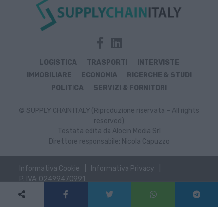
LOGISTICA
TRASPORTI
INTERVISTE
IMMOBILIARE
ECONOMIA
RICERCHE & STUDI
POLITICA
SERVIZI & FORNITORI
© SUPPLY CHAIN ITALY (Riproduzione riservata – All rights
reserved)
Testata edita da Alocin Media Srl
Direttore responsabile: Nicola Capuzzo
Informativa Cookie
Informativa Privacy
P. IVA: 02499470991