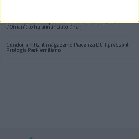
aziendale
“Accordo trovato per lo Stretto di Hormuz con
l’Oman”: lo ha annunciato l’Iran
Condor affitta il magazzino Piacenza DC11 presso il
Prologis Park emiliano