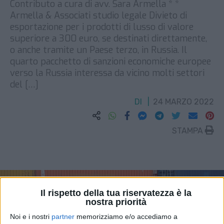
Contributo a cura di avv. Sara Armella * *
Armella & Associati studio legale Divieto di
esportazione per i prodotti di lusso di valore
superiore a 300 euro, se destinati direttamente,
o anche tramite un Paese terzo, in Russia. Il
quarto pacchetto di sanzioni economiche europee
verso la Russia interessa da vicino molti settori
del […]
DI
24 MARZO 2022
STAMPA
Il rispetto della tua riservatezza è la
nostra priorità
Noi e i nostri
partner
memorizziamo e/o accediamo a