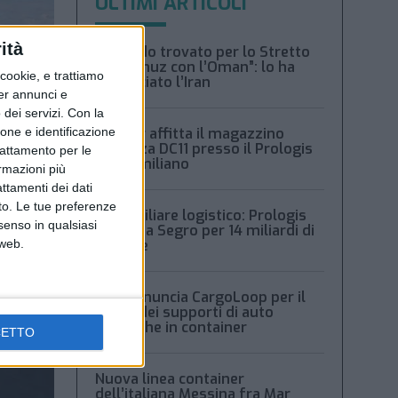
ULTIMI ARTICOLI
ità
“Accordo trovato per lo Stretto
di Hormuz con l’Oman”: lo ha
ookie, e trattiamo
annunciato l’Iran
per annunci e
dei servizi.
Con la
ione e identificazione
Condor affitta il magazzino
Piacenza DC11 presso il Prologis
trattamento per le
Park emiliano
ormazioni più
attamenti dei dati
nto. Le tue preferenze
Immobiliare logistico: Prologis
senso in qualsiasi
acquista Segro per 14 miliardi di
 web.
sterline
Msc denuncia CargoLoop per il
crollo dei supporti di auto
elettriche in container
CETTO
Nuova linea container
dell’italiana Messina fra Mar