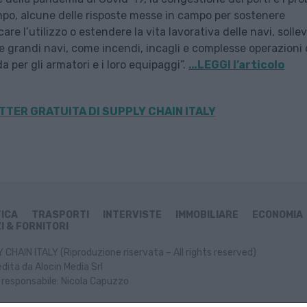
empo, alcune delle risposte messe in campo per sostenere
re l’utilizzo o estendere la vita lavorativa delle navi, solle
le grandi navi, come incendi, incagli e complesse operazioni 
 per gli armatori e i loro equipaggi”.
…LEGGI l’articolo
TER GRATUITA DI SUPPLY CHAIN ITALY
TICA
TRASPORTI
INTERVISTE
IMMOBILIARE
ECONOMIA
I & FORNITORI
CHAIN ITALY (Riproduzione riservata – All rights reserved)
dita da Alocin Media Srl
 responsabile: Nicola Capuzzo