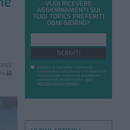
ne
VUOI RICEVERE
AGGIORNAMENTI SUI
TUOI TOPICS PREFERITI
OGNI GIORNO?
ISCRIVITI
 2022
Dichiaro di aver letto e compreso
l'informativa sulla privacy e di dare il mio
MPA
consenso alla ricezione di promozioni
commerciali ed informative.
Vedi
POLITICA SULLA PRIVACY.