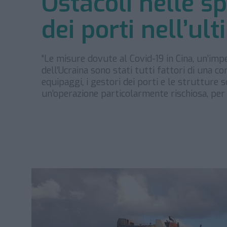
Ostacoli nelle s
dei porti nell’ul
“Le misure dovute al Covid-19 in Cina, un’im
dell’Ucraina sono stati tutti fattori di una c
equipaggi, i gestori dei porti e le strutture s
un’operazione particolarmente rischiosa, per 