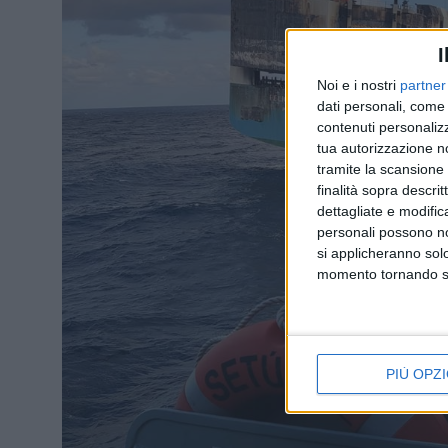
I
Noi e i nostri
partner
dati personali, come 
contenuti personalizz
tua autorizzazione no
tramite la scansione d
finalità sopra descri
dettagliate e modific
personali possono non
si applicheranno sol
momento tornando su 
PIÙ OPZI