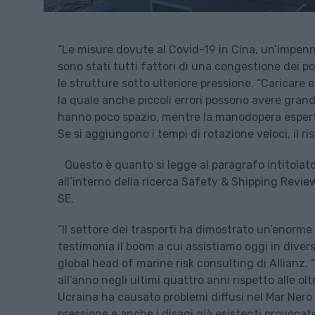
“Le misure dovute al Covid-19 in Cina, un’impen
sono stati tutti fattori di una congestione dei po
le strutture sotto ulteriore pressione. “Caricare 
la quale anche piccoli errori possono avere grand
hanno poco spazio, mentre la manodopera esperta
Se si aggiungono i tempi di rotazione veloci, il r
Questo è quanto si legge al paragrafo intitolato
all’interno della ricerca Safety & Shipping Revi
SE.
“Il settore dei trasporti ha dimostrato un’enorme c
testimonia il boom a cui assistiamo oggi in divers
global head of marine risk consulting di Allianz. “
all’anno negli ultimi quattro anni rispetto alle ol
Ucraina ha causato problemi diffusi nel Mar Nero 
pressione e anche i disagi già esistenti provocat