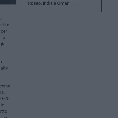
Rosso, India e Oman
na
rti e
 per
i e
gia.
o
ialty
, come
na,
 50-75
 in
otto
blemi