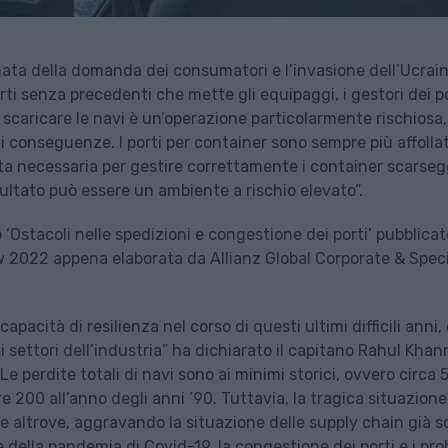
nata della domanda dei consumatori e l’invasione dell’Ucrai
rti senza precedenti che mette gli equipaggi, i gestori dei po
e scaricare le navi è un’operazione particolarmente rischiosa,
i conseguenze. I porti per container sono sempre più affollat
 necessaria per gestire correttamente i container scarseg
isultato può essere un ambiente a rischio elevato”.
 ‘Ostacoli nelle spedizioni e congestione dei porti’ pubblicat
ew 2022 appena elaborata da Allianz Global Corporate & Spec
apacità di resilienza nel corso di questi ultimi difficili anni
i settori dell’industria” ha dichiarato il capitano Rahul Khan
Le perdite totali di navi sono ai minimi storici, ovvero circa
tre 200 all’anno degli anni ’90. Tuttavia, la tragica situazione
e altrove, aggravando la situazione delle supply chain già s
e della pandemia di Covid-19, la congestione dei porti e i pro