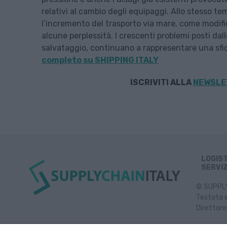
relativi al cambio degli equipaggi. Allo stesso t
l’incremento del trasporto via mare, come modifica
alcune perplessità. I crescenti problemi posti dal
salvataggio, continuano a rappresentare una sfida
completo su SHIPPING ITALY
ISCRIVITI ALLA
NEWSLET
LOGIS
SERVIZ
© SUPPLY 
Testata e
Direttore