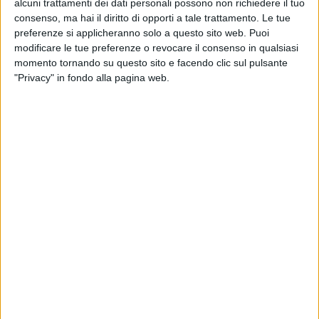
alcuni trattamenti dei dati personali possono non richiedere il tuo
consenso, ma hai il diritto di opporti a tale trattamento. Le tue
preferenze si applicheranno solo a questo sito web. Puoi
modificare le tue preferenze o revocare il consenso in qualsiasi
momento tornando su questo sito e facendo clic sul pulsante
"Privacy" in fondo alla pagina web.
Con la piantumazione simbolica del primo albero,
Prologis ed Engineering 2K hanno celebrato lo scorso
14 maggio, insieme alle istituzioni locali, l’avvio dei
lavori che porteranno alla nascita di un polo logistico
dedicato al settore farmaceutico a Castelnuovo di
Porto, a nord di Roma. L’immobile build-to-suit, di
classe A si estenderà su 32.000 metri quadrati