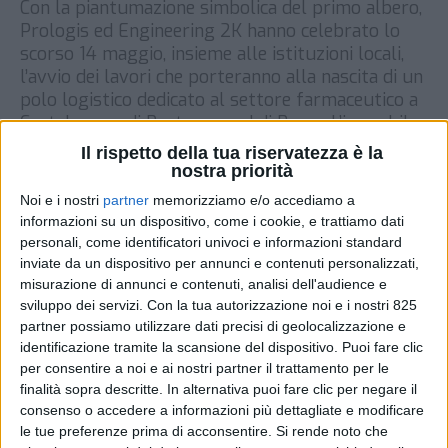
Con la piantumazione simbolica del primo albero,
Prologis ed Engineering 2K hanno celebrato lo
scorso 14 maggio, insieme alle istituzioni locali,
l’avvio dei lavori che porteranno alla nascita di un
polo logistico dedicato al settore farmaceutico a
Castelnuovo di Porto, a nord di Roma. L’immobile
build-to-suit, di classe A si estenderà su 32.000
Il rispetto della tua riservatezza è la
metri quadrati ospitando diverse […]
nostra priorità
Noi e i nostri
partner
memorizziamo e/o accediamo a
DI
19 MAGGIO 2022
informazioni su un dispositivo, come i cookie, e trattiamo dati
personali, come identificatori univoci e informazioni standard
STAMPA
inviate da un dispositivo per annunci e contenuti personalizzati,
misurazione di annunci e contenuti, analisi dell'audience e
sviluppo dei servizi.
Con la tua autorizzazione noi e i nostri 825
partner possiamo utilizzare dati precisi di geolocalizzazione e
identificazione tramite la scansione del dispositivo. Puoi fare clic
per consentire a noi e ai nostri partner il trattamento per le
finalità sopra descritte. In alternativa puoi fare clic per negare il
consenso o accedere a informazioni più dettagliate e modificare
le tue preferenze prima di acconsentire.
Si rende noto che