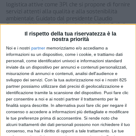
logistica attive come 3Pl che si propone di fornire
servizi attenti alla qualità e alla sostenibilità
ambientale. Guidato dal presidente Claudio
Fraconti (Milano Servizi Logistici Srl, Trial Srl), il
network raccoglie realtà attive in Lombardia,
Il rispetto della tua riservatezza è la
Marche, Abruzzo, Campania e Puglia, […]
nostra priorità
Noi e i nostri
partner
memorizziamo e/o accediamo a
DI
8 AGOSTO 2022
informazioni su un dispositivo, come i cookie, e trattiamo dati
personali, come identificatori univoci e informazioni standard
STAMPA
inviate da un dispositivo per annunci e contenuti personalizzati,
misurazione di annunci e contenuti, analisi dell'audience e
sviluppo dei servizi.
Con la tua autorizzazione noi e i nostri 825
partner possiamo utilizzare dati precisi di geolocalizzazione e
identificazione tramite la scansione del dispositivo. Puoi fare clic
per consentire a noi e ai nostri partner il trattamento per le
finalità sopra descritte. In alternativa puoi fare clic per negare il
consenso o accedere a informazioni più dettagliate e modificare
le tue preferenze prima di acconsentire.
Si rende noto che
alcuni trattamenti dei dati personali possono non richiedere il tuo
consenso, ma hai il diritto di opporti a tale trattamento. Le tue