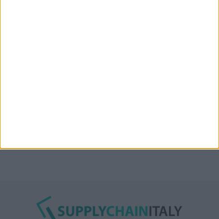
“Accordo trovato per lo Stretto di Hormuz con
l’Oman”: lo ha annunciato l’Iran
Condor affitta il magazzino Piacenza DC11 presso il
Prologis Park emiliano