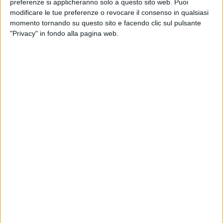
preferenze si applicheranno solo a questo sito web. Puoi
modificare le tue preferenze o revocare il consenso in qualsiasi
momento tornando su questo sito e facendo clic sul pulsante
"Privacy" in fondo alla pagina web.
Si chiama Green Planet Logistics una nuova rete
formata da imprese italiane di trasporto e logistica
attive come 3Pl che si propone di fornire servizi
attenti alla qualità e alla sostenibilità ambientale.
Guidato dal presidente Claudio Fraconti (Milano