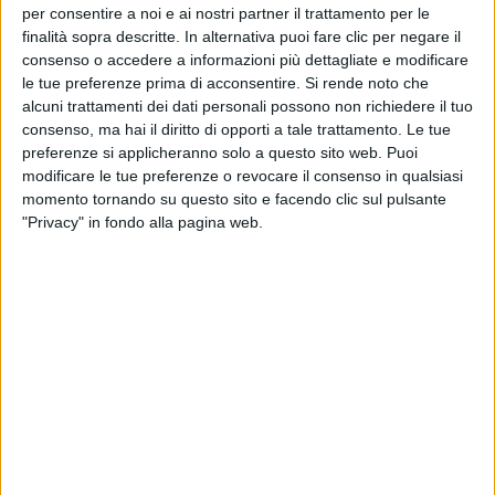
per consentire a noi e ai nostri partner il trattamento per le
finalità sopra descritte. In alternativa puoi fare clic per negare il
consenso o accedere a informazioni più dettagliate e modificare
le tue preferenze prima di acconsentire.
Si rende noto che
alcuni trattamenti dei dati personali possono non richiedere il tuo
consenso, ma hai il diritto di opporti a tale trattamento. Le tue
preferenze si applicheranno solo a questo sito web. Puoi
modificare le tue preferenze o revocare il consenso in qualsiasi
momento tornando su questo sito e facendo clic sul pulsante
"Privacy" in fondo alla pagina web.
“Le festività natalizie dovrebbero essere un momento
di pace e serenità per tutti, ma per le aziende ci sono
molti pericoli e insidie che possono turbare questa
armonia”.
A dirlo è una nota di Allianz Global Corporate &
Specialty (Agcs), branch del colosso assicurativo
Allianz che negli ultimi 5 anni ha ricevuto più di 400
richieste di risarcimento da parte di aziende solo nel