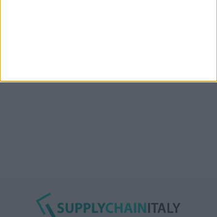
“Accordo trovato per lo Stretto di Hormuz con
l’Oman”: lo ha annunciato l’Iran
Condor affitta il magazzino Piacenza DC11 presso il
Prologis Park emiliano