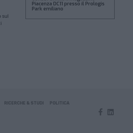
Piacenza DC11 presso il Prologis
Park emiliano
o sul
i
RICERCHE & STUDI
POLITICA