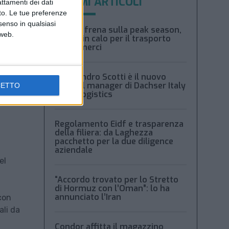
ULTIMI ARTICOLI
attamenti dei dati
nto. Le tue preferenze
senso in qualsiasi
Xeneta frena sulla peak season,
 web.
tariffe in calo per il trasporto
aereo merci
Alessandro Scotti è il nuovo
general manager di Dachser Italy
CETTO
Food Logistics
Regolamento Eidf e trasparenza
della filiera: da Laghezza
pacchetto per la due diligence
aziendale
el
“Accordo trovato per lo Stretto
di Hormuz con l’Oman”: lo ha
annunciato l’Iran
 con
ali da
Condor affitta il magazzino