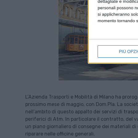
dettagliate e modific
personali possono non
si applicheranno sol
momento tornando su 
PIÙ OPZI
L’Azienda Trasporti e Mobilità di Milano ha prorog
prossimo mese di maggio, con Dom.Pla. La società
nell’ambito di questo appalto dei servizi di traspo
periferici di Atm. In particolare il contratto, del 
un piano giornaliero di consegne dei materiali di s
riparare nelle officine generali.