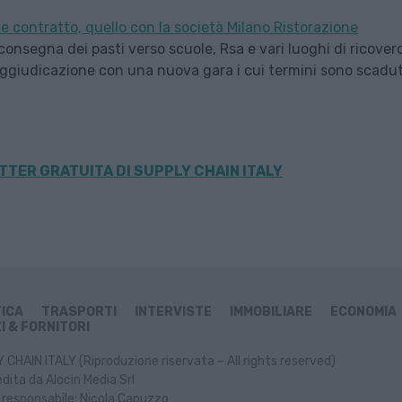
e contratto, quello con la società Milano Ristorazione
 consegna dei pasti verso scuole, Rsa e vari luoghi di ricover
 riaggiudicazione con una nuova gara i cui termini sono scadut
TER GRATUITA DI SUPPLY CHAIN ITALY
TICA
TRASPORTI
INTERVISTE
IMMOBILIARE
ECONOMIA
I & FORNITORI
CHAIN ITALY (Riproduzione riservata – All rights reserved)
dita da Alocin Media Srl
 responsabile: Nicola Capuzzo