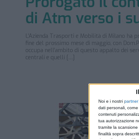
Prorogato il con
di Atm verso i s
L’Azienda Trasporti e Mobilità di Milano ha p
fine del prossimo mese di maggio, con Dom.Pla.
occupa nell’ambito di questo appalto dei servi
centrali e quelli […]
I
Noi e i nostri
partner
dati personali, come 
contenuti personalizz
tua autorizzazione no
tramite la scansione d
finalità sopra descri