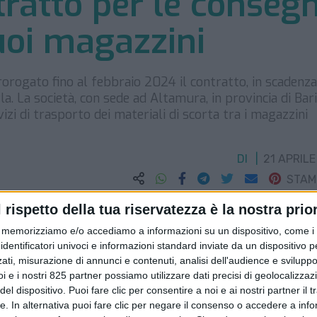
tratto per le conseg
uoi magazzini
rorogato fino al febbraio 2024 il contratto, in scadenza
 La società, con sede ad Altamura, in provincia di Bari,
zi di trasporto dei materiali di scorta tra i magazzini
DI
21 APRILE
STA
l rispetto della tua riservatezza è la nostra prior
memorizziamo e/o accediamo a informazioni su un dispositivo, come i c
identificatori univoci e informazioni standard inviate da un dispositivo 
ati, misurazione di annunci e contenuti, analisi dell'audience e sviluppo 
i e i nostri 825 partner possiamo utilizzare dati precisi di geolocalizzaz
el dispositivo. Puoi fare clic per consentire a noi e ai nostri partner il 
tte. In alternativa puoi fare clic per negare il consenso o accedere a inf