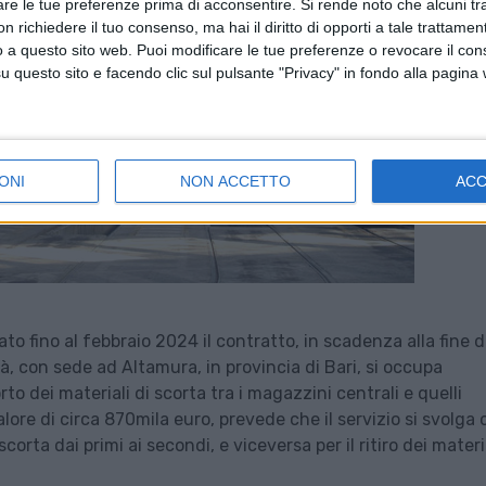
are le tue preferenze prima di acconsentire.
Si rende noto che alcuni tr
 richiedere il tuo consenso, ma hai il diritto di opporti a tale trattame
o a questo sito web. Puoi modificare le tue preferenze o revocare il con
questo sito e facendo clic sul pulsante "Privacy" in fondo alla pagina
ONI
NON ACCETTO
AC
ato fino al febbraio 2024 il contratto, in scadenza alla fine d
, con sede ad Altamura, in provincia di Bari, si occupa
rto dei materiali di scorta tra i magazzini centrali e quelli
valore di circa 870mila euro, prevede che il servizio si svolga
corta dai primi ai secondi, e viceversa per il ritiro dei materi