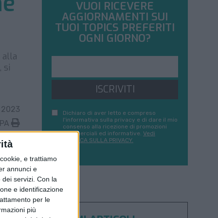
ne
VUOI RICEVERE
AGGIORNAMENTI SUI
TUOI TOPICS PREFERITI
OGNI GIORNO?
 alla
 si
ISCRIVITI
 2023
Dichiaro di aver letto e compreso
l'informativa sulla privacy e di dare il mio
MPA
consenso alla ricezione di promozioni
commerciali ed informative.
Vedi
POLITICA SULLA PRIVACY.
ità
ookie, e trattiamo
per annunci e
dei servizi.
Con la
ione e identificazione
trattamento per le
ormazioni più