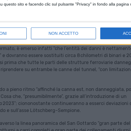
causato danni alla canna ovest del tunnel “molto più ingenti
questo sito e facendo clic sul pulsante "Privacy" in fondo alla pagina
esso i lavori di ripristino saranno “complessi” e richiedera
le ferrovie svizzere, in una nota diffusa quest’oggi in cui fa
ve ancora giacciono 16 carri deragliati e in parte danneggiat
ONI
NON ACCETTO
AC
legato del gruppo Vincent Ducrot ha descritto l’evento come
fermato, è emerso infatti “che l’entità dei danni è nettament
e dovranno essere sostituiti circa 8 chilometri di binari e 
si prima che tutte le parti delle strutture ferroviarie danne
 riprendere su entrambe le canne del tunnel, “con limitazioni
ndo a pieno ritmo “affinché la canna est, non danneggiata, p
”. Cosa che, “presumibilmente”, grazie all’introduzione di un
to 2023”; ciononostante continueranno a esserci deviazioni 
ardo e sull’asse Lötschberg–Sempione.
raverso la linea panoramica del San Gottardo “gran parte del
notturni a carri completi e gran parte dei collegamenti diurni.