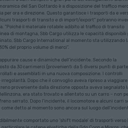
panoramica del San Gottardo è a disposizione del traffico merc
a per ora e direzione. Questo garantisce i trasporti da e vers
lcuni trasporti di transito e di import/export” potranno inve
 “Poiché il materiale rotabile adibito al traffico di transito
inea di montagna, Sbb Cargo utilizza le capacità disponibili 
ombinato, Sbb Cargo International al momento sta utilizzando l
 30% del proprio volume di merci”.
 appurare cause e dinamiche dell’incidente. Secondo la
osto da 30 carri merci (provenienti da 5 diversi punti di part
ntrollati e assemblati in una nuova composizione. I controlli
rregolarità. Dopo che il convoglio aveva ripreso a viaggiare
 treno proveniente dalla direzione opposta aveva segnalato l
ellinzona, era stato trovato e allentato su un carro – non p
reno serrato. Dopo l’incidente, il locomotore e alcuni carri 
oni come detto al momento sono ancora sul luogo dell’inciden
dibilmente comportato uno ‘shift modale’ di trasporti verso 
n particolare le catene elvetiche della Gdo Coop e Migros, che