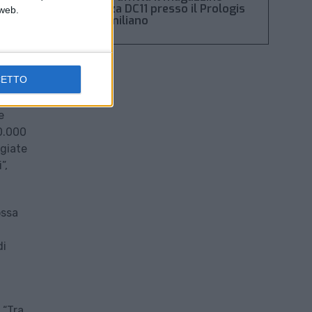
 di
Piacenza DC11 presso il Prologis
 web.
nno
Park emiliano
 il
i – e
CETTO
 un
e
20.000
ggiate
”,
ossa
di
 “Tra