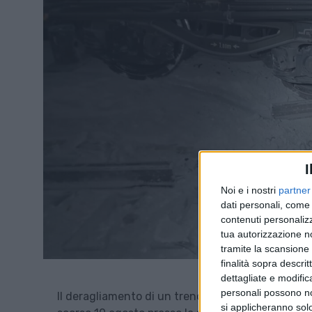
I
Noi e i nostri
partner
dati personali, come 
contenuti personalizz
tua autorizzazione no
tramite la scansione d
finalità sopra descri
dettagliate e modific
personali possono non
Il deragliamento di un treno merci nella galleria
si applicheranno sol