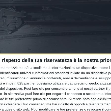
l rispetto della tua riservatezza è la nostra prior
memorizziamo e/o accediamo a informazioni su un dispositivo, come i c
identificatori univoci e informazioni standard inviate da un dispositivo 
ati, misurazione di annunci e contenuti, analisi dell'audience e sviluppo 
i e i nostri 825 partner possiamo utilizzare dati precisi di geolocalizzaz
el dispositivo. Puoi fare clic per consentire a noi e ai nostri partner il 
tte. In alternativa puoi fare clic per negare il consenso o accedere a inf
are le tue preferenze prima di acconsentire.
Si rende noto che alcuni tr
 richiedere il tuo consenso, ma hai il diritto di opporti a tale trattame
 di base del San Gottardo, che ha avuto luogo pomeriggio del
o a questo sito web. Puoi modificare le tue preferenze o revocare il con