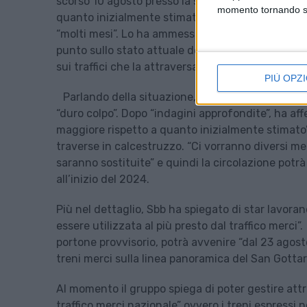
scorso 10 agosto presso la stazione di Faido, ha 
momento tornando su 
quanto inizialmente stimato”. Tanto che nel compl
“molti mesi”. Lo ha ammesso il gruppo Sbb, ovvero 
punto sullo stato attuale dell’infrastruttura – do
sui traffici che la attraversano.
PIÙ OPZI
Parlando della situazione, l’amministratore de
“duro colpo”. Dopo “indagini approfondite”, ha af
maggiore rispetto a quanto inizialmente stimato” 
traverse in calcestruzzo. “Ci vorranno diversi me
saranno sostituite” e quindi la circolazione potrà
all’inizio del 2024.
Più nel dettaglio, Sbb ha spiegato di star lavora
essere utilizzata al più presto dal traffico merci
portone provvisorio, potrà avvenire “dal 23 agos
treni merci sulla linea panoramica del San Gott
Al momento il gruppo spiega di poter gestire att
traffico merci nazionale” ovvero i treni espressi 