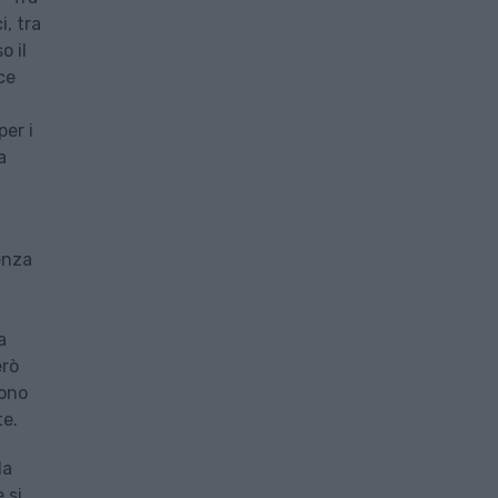
i, tra
o il
ce
per i
a
enza
a
erò
sono
te.
la
 si