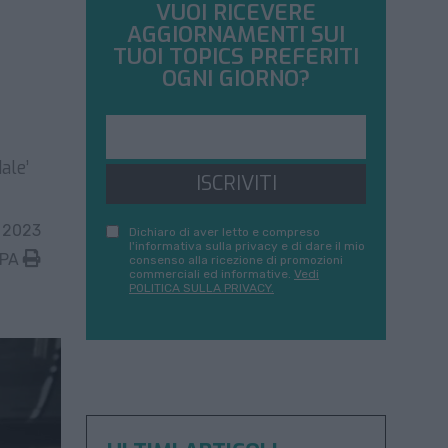
VUOI RICEVERE
AGGIORNAMENTI SUI
TUOI TOPICS PREFERITI
OGNI GIORNO?
ale’
ISCRIVITI
 2023
Dichiaro di aver letto e compreso
l'informativa sulla privacy e di dare il mio
MPA
consenso alla ricezione di promozioni
commerciali ed informative.
Vedi
POLITICA SULLA PRIVACY.