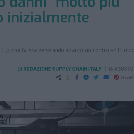
o danni “molto più
o inizialmente
6 giorni fa, sta generando intanto un ‘contro shift mod
DI
REDAZIONE SUPPLY CHAIN ITALY
16 AGOSTO
STA