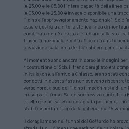
le 23.00 e le 05.00 l’intera capacità della linea 
le 05.00 e le 23.00 è invece disponibile una tracci
Ticino e l’approvvigionamento nazionale”. Solo “a
essere gestiti tramite la storica linea di montagna.
combinato non è adatto a circolare sulla storica l
trasporti nazionali. Per il traffico di transito c
deviazione sulla linea del Lötschberg per circa il
Al momento sono ancora in corso le indagini per
ricostruzione di Sbb, il treno deragliato era comp
in Italia) che, all’arrivo a Chiasso, erano stati co
condotti in questa fase non avevano riscontrato i
verso nord, a sud del Ticino il macchinista di un
presenza di fumo. Su un successivo controllo a B
quello che poi sarebbe deragliato per primo – un f
stati trasportati fuori dalla galleria, ma 16 vag
Il deragliameno nel tunnel del Gottardo ha preve
strada, la cui dimensione sarà poi da calcolare. I