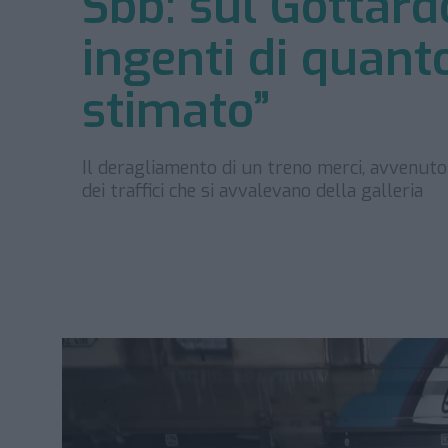
Sbb: sul Gottard
ingenti di quant
stimato”
Il deragliamento di un treno merci, avvenuto 
dei traffici che si avvalevano della galleria