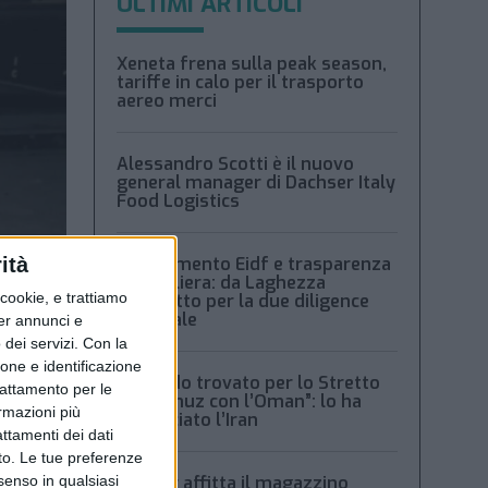
ULTIMI ARTICOLI
Xeneta frena sulla peak season,
tariffe in calo per il trasporto
aereo merci
Alessandro Scotti è il nuovo
general manager di Dachser Italy
Food Logistics
ità
Regolamento Eidf e trasparenza
della filiera: da Laghezza
ookie, e trattiamo
pacchetto per la due diligence
aziendale
per annunci e
dei servizi.
Con la
ione e identificazione
“Accordo trovato per lo Stretto
trattamento per le
di Hormuz con l’Oman”: lo ha
ormazioni più
annunciato l’Iran
attamenti dei dati
nto. Le tue preferenze
lo
senso in qualsiasi
Condor affitta il magazzino