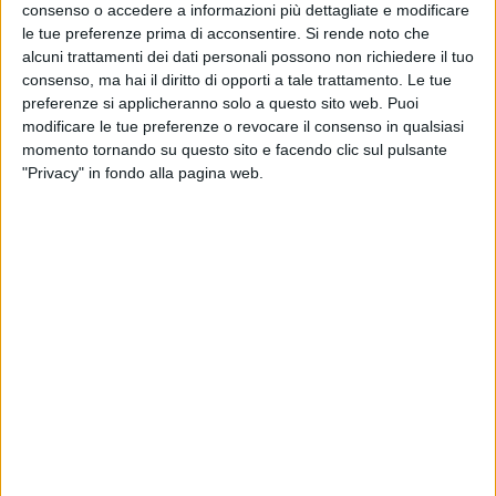
consenso o accedere a informazioni più dettagliate e modificare
le tue preferenze prima di acconsentire.
Si rende noto che
alcuni trattamenti dei dati personali possono non richiedere il tuo
consenso, ma hai il diritto di opporti a tale trattamento. Le tue
preferenze si applicheranno solo a questo sito web. Puoi
modificare le tue preferenze o revocare il consenso in qualsiasi
momento tornando su questo sito e facendo clic sul pulsante
"Privacy" in fondo alla pagina web.
L’
alleanza Zemba (Zero Emission Maritime Buyers
Alliance)
, cui fanno capo nomi di primo piano
dell’economia di consumo mondiale – da Ikea ad
Amazon, da Electrolux a Patagonia – ha lanciato
come previsto il suo primo tender, con l’obiettivo di
assicurarsi la fornitura di servizi di trasporto via mare
a zero emissioni di almeno 600mila Teu a partire dal
2025 per un periodo di tre anni.