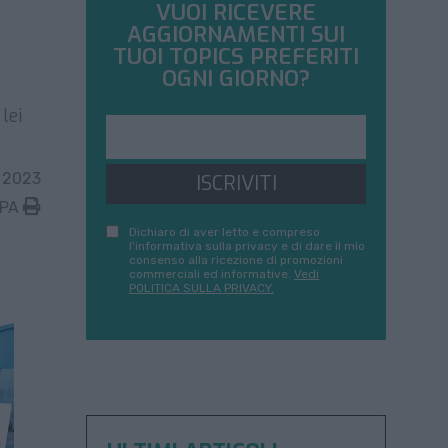
VUOI RICEVERE
AGGIORNAMENTI SUI
TUOI TOPICS PREFERITI
OGNI GIORNO?
lei
 2023
ISCRIVITI
MPA
Dichiaro di aver letto e compreso
l'informativa sulla privacy e di dare il mio
consenso alla ricezione di promozioni
commerciali ed informative.
Vedi
POLITICA SULLA PRIVACY.