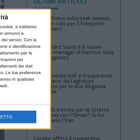
ULTIMI ARTICOLI
ità
Xeneta frena sulla peak season,
tariffe in calo per il trasporto
ookie, e trattiamo
aereo merci
per annunci e
dei servizi.
Con la
ione e identificazione
Alessandro Scotti è il nuovo
general manager di Dachser Italy
trattamento per le
Food Logistics
ormazioni più
attamenti dei dati
nto. Le tue preferenze
Regolamento Eidf e trasparenza
senso in qualsiasi
della filiera: da Laghezza
 web.
pacchetto per la due diligence
aziendale
“Accordo trovato per lo Stretto
di Hormuz con l’Oman”: lo ha
CETTO
annunciato l’Iran
Condor affitta il magazzino