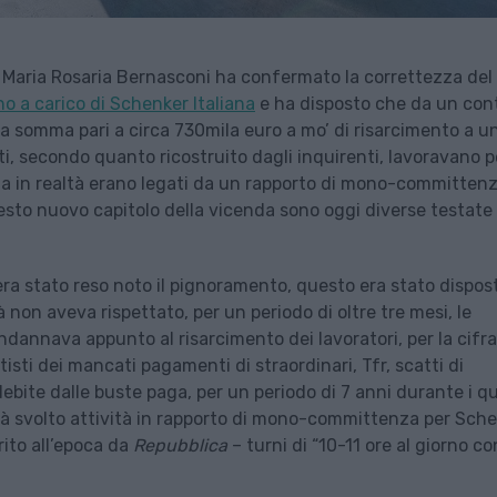
no Maria Rosaria Bernasconi ha confermato la correttezza del
o a carico di Schenker Italiana
e ha disposto che da un con
na somma pari a circa 730mila euro a mo’ di risarcimento a u
ti, secondo quanto ricostruito dagli inquirenti, lavoravano p
ma in realtà erano legati da un rapporto di mono-committenz
questo nuovo capitolo della vicenda sono oggi diverse testate
ra stato reso noto il pignoramento, questo era stato dispos
à non aveva rispettato, per un periodo di oltre tre mesi, le
dannava appunto al risarcimento dei lavoratori, per la cifra
isti dei mancati pagamenti di straordinari, Tfr, scatti di
ebite dalle buste paga, per un periodo di 7 anni durante i qu
ltà svolto attività in rapporto di mono-committenza per Sch
ito all’epoca da
Repubblica
– turni di “10-11 ore al giorno c