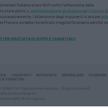
Schenker Italiana erano finiti sotto l’attenzione della
era stata posta
in amministrazione giudiziaria per il rischio di
uccessivamente, l’attenzione degli inquirenti si era poi
est
i la Procura avrebbe riscontrato irregolarità proprio perché vol
TER GRATUITA DI SUPPLY CHAIN ITALY
TICA
TRASPORTI
INTERVISTE
IMMOBILIARE
ECONOMIA
I & FORNITORI
CHAIN ITALY (Riproduzione riservata – All rights reserved)
dita da Alocin Media Srl
 responsabile: Nicola Capuzzo