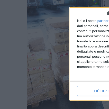
I
Noi e i nostri
partner
dati personali, come 
contenuti personalizz
tua autorizzazione no
tramite la scansione d
finalità sopra descri
dettagliate e modific
personali possono non
si applicheranno sol
momento tornando su 
PIÙ OPZI