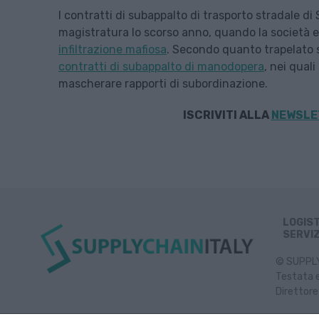
I contratti di subappalto di trasporto stradale di 
magistratura lo scorso anno, quando la società 
infiltrazione mafiosa
. Secondo quanto trapelato s
contratti di subappalto di manodopera
, nei qual
mascherare rapporti di subordinazione.
ISCRIVITI ALLA
NEWSLET
LOGIS
SERVIZ
© SUPPLY 
Testata e
Direttore