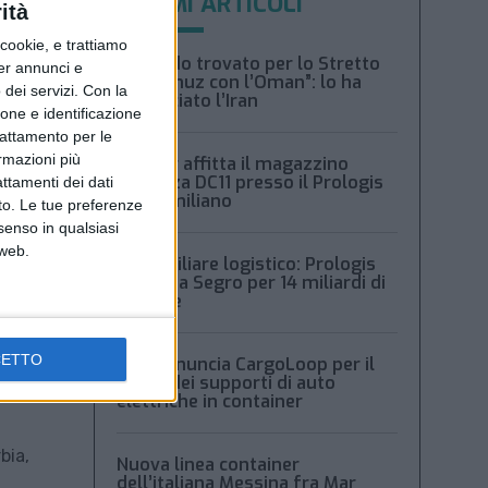
ULTIMI ARTICOLI
ità
ookie, e trattiamo
“Accordo trovato per lo Stretto
per annunci e
di Hormuz con l’Oman”: lo ha
dei servizi.
Con la
annunciato l’Iran
ione e identificazione
trattamento per le
ormazioni più
Condor affitta il magazzino
Piacenza DC11 presso il Prologis
attamenti dei dati
Park emiliano
nto. Le tue preferenze
senso in qualsiasi
 web.
Immobiliare logistico: Prologis
acquista Segro per 14 miliardi di
sterline
CETTO
Msc denuncia CargoLoop per il
lo
crollo dei supporti di auto
elettriche in container
bia,
Nuova linea container
dell’italiana Messina fra Mar