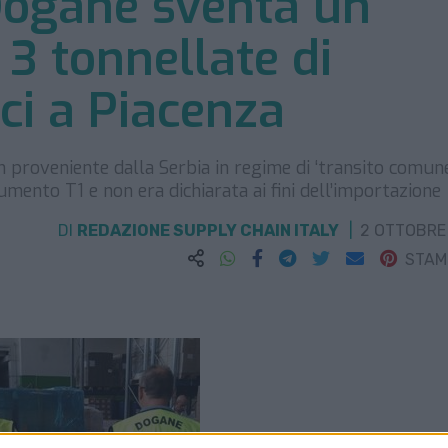
 Dogane sventa un
3 tonnellate di
ci a Piacenza
n proveniente dalla Serbia in regime di ‘transito comune
mento T1 e non era dichiarata ai fini dell’importazione
DI
REDAZIONE SUPPLY CHAIN ITALY
2 OTTOBRE
STA