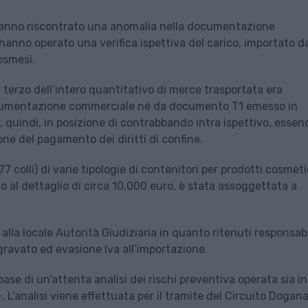
hanno riscontrato una anomalia nella documentazione
anno operato una verifica ispettiva del carico, importato d
osmesi.
 terzo dell’intero quantitativo di merce trasportata era
documentazione commerciale né da documento T1 emesso in
e, quindi, in posizione di contrabbando intra ispettivo, essen
e del pagamento dei diritti di confine.
77 colli) di varie tipologie di contenitori per prodotti cosmeti
to al dettaglio di circa 10.000 euro, è stata assoggettata a
i alla locale Autorità Giudiziaria in quanto ritenuti responsabi
ggravato ed evasione Iva all’importazione.
base di un’attenta analisi dei rischi preventiva operata sia i
-. L’analisi viene effettuata per il tramite del Circuito Dogana