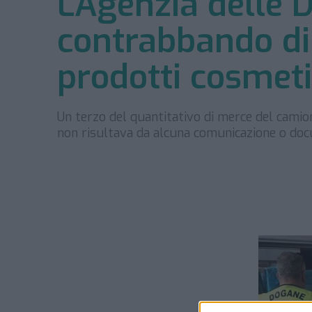
L’Agenzia delle
contrabbando di 
prodotti cosmeti
Un terzo del quantitativo di merce del camio
non risultava da alcuna comunicazione o docu