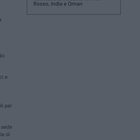
Rosso, India e Oman
a
do
ci e
li per
n sede
le di