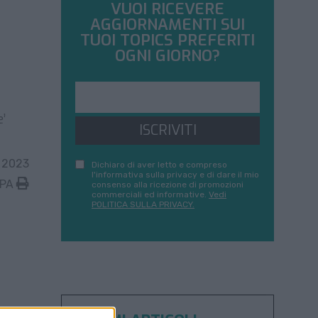
VUOI RICEVERE
AGGIORNAMENTI SUI
TUOI TOPICS PREFERITI
OGNI GIORNO?
’
ISCRIVITI
 2023
Dichiaro di aver letto e compreso
l'informativa sulla privacy e di dare il mio
MPA
consenso alla ricezione di promozioni
commerciali ed informative.
Vedi
POLITICA SULLA PRIVACY.