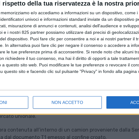
l rispetto della tua riservatezza è la nostra prior
memorizziamo e/o accediamo a informazioni su un dispositivo, come i c
identificatori univoci e informazioni standard inviate da un dispositivo 
ati, misurazione di annunci e contenuti, analisi dell'audience e sviluppo 
i e i nostri 825 partner possiamo utilizzare dati precisi di geolocalizzaz
el dispositivo. Puoi fare clic per consentire a noi e ai nostri partner il 
tte. In alternativa puoi fare clic per negare il consenso o accedere a inf
are le tue preferenze prima di acconsentire.
Si rende noto che alcuni tr
 richiedere il tuo consenso, ma hai il diritto di opporti a tale trattame
o a questo sito web. Puoi modificare le tue preferenze o revocare il con
questo sito e facendo clic sul pulsante "Privacy" in fondo alla pagina
er la cura della persona è stato sequestrato dai funzionari
ONI
NON ACCETTO
AC
io presso l’Ufficio di Piacenza, durante le attività di control
ercato unionale.
ra contenuta all’interno di un camion proveniente dalla Ser
ata dal documento T1 emesso al confine croato.