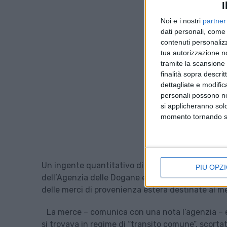
I
Noi e i nostri
partner
dati personali, come 
contenuti personalizz
tua autorizzazione no
tramite la scansione d
finalità sopra descri
dettagliate e modific
personali possono non
si applicheranno sol
momento tornando su 
Un ingente quantitativo di prodotti cosmetici e p
PIÙ OPZI
dell’Agenzia delle Dogane e dei Monopoli, in serviz
delle merci di provenienza estera destinate al m
La merce – comunica con una nota l’agenzia – e
si trovava in regime di “transito comune”, scort