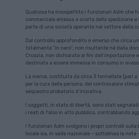
Qualcosa ha insospettito i funzionari Adm che 
commerciale emessa a scorta della spedizione e h
parte di una società operante nel settore della c
Dal controllo approfondito è emerso che circa un
totalmente “in nero”: non risultante né dalla 
Croazia, non dichiarata ai fini dell’importazione 
destinata a essere immessa in consumo in evasion
La merce, costituita da circa 3 tonnellate (pari a 
per la cura della persona, del controvalore stima
sequestro probatorio d’iniziativa.
I soggetti, in stato di libertà, sono stati segnalat
i reati di falso in atto pubblico, contrabbando a
I funzionari Adm svolgono i propri controlli sulla 
locale sia, in sede nazionale – sottolinea la nota 