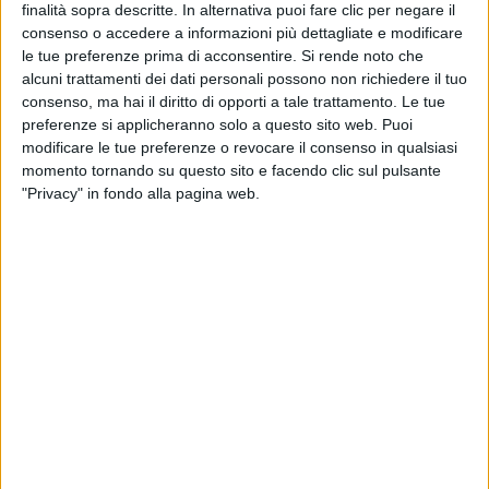
finalità sopra descritte. In alternativa puoi fare clic per negare il
consenso o accedere a informazioni più dettagliate e modificare
le tue preferenze prima di acconsentire.
Si rende noto che
alcuni trattamenti dei dati personali possono non richiedere il tuo
consenso, ma hai il diritto di opporti a tale trattamento. Le tue
preferenze si applicheranno solo a questo sito web. Puoi
modificare le tue preferenze o revocare il consenso in qualsiasi
Ideati per trasportare container da 20 piedi, con
momento tornando su questo sito e facendo clic sul pulsante
payload fino a 350 tonnellate, lungo rotte
"Privacy" in fondo alla pagina web.
intercontinentali, tramite l’impiego di Saf e, in futuro,
di idrogeno. Sono queste le caratteristiche più
impressionanti del droni Dl200 e Dl350 della
britannica Droneliner, i cui progetti – insieme ad
alcuni rendering – hanno iniziato a circolare nei giorni
scorsi sulla stampa internazionale, specializzata e
non.
Anche se non è chiaro quale sia la realizzabilità delle
due soluzioni, né lo stato di avanzamento della loro