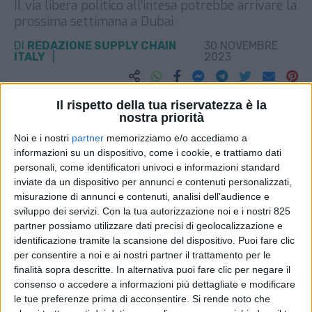
Il via libera politico all’intesa potrebbe arrivare la
prossima settimana a Dubai
DI
REDAZIONE SUPPLY CHAIN
30 NOVEMBRE
ITALY
2023
STAMPA
Il rispetto della tua riservatezza è la
nostra priorità
Noi e i nostri
partner
memorizziamo e/o accediamo a
informazioni su un dispositivo, come i cookie, e trattiamo dati
personali, come identificatori univoci e informazioni standard
inviate da un dispositivo per annunci e contenuti personalizzati,
misurazione di annunci e contenuti, analisi dell'audience e
sviluppo dei servizi.
Con la tua autorizzazione noi e i nostri 825
partner possiamo utilizzare dati precisi di geolocalizzazione e
identificazione tramite la scansione del dispositivo. Puoi fare clic
per consentire a noi e ai nostri partner il trattamento per le
finalità sopra descritte. In alternativa puoi fare clic per negare il
consenso o accedere a informazioni più dettagliate e modificare
le tue preferenze prima di acconsentire.
Si rende noto che