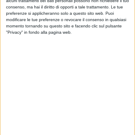
alcuni trattamenti dei dati personali possono non richiedere il tuo
consenso, ma hai il diritto di opporti a tale trattamento. Le tue
preferenze si applicheranno solo a questo sito web. Puoi
modificare le tue preferenze o revocare il consenso in qualsiasi
momento tornando su questo sito e facendo clic sul pulsante
"Privacy" in fondo alla pagina web.
L’Unione Europea e il Mercosur – la alleanza tra le
principali economie del Sud America, che riunisce
Argentina, Brasile, Uruguay e Paraguay – sono vicini
alla firma di un accordo commerciale, in preparazione
da due decenni, che potrebbe essere raggiunto sul
fronte politico già la prossima settimana, nel corso di
un incontro tra la presidente della commissione
Europea Ursula von der Leyen e il leader brasiliano
Luiz Inacio Lula da Silva a margine della conferenza
sul clima COP28 delle Nazioni Unite di Dubai. Lo
riporta
Bloomberg
, citando fonti vicine al dossier.
Secondo l’agenzia di stampa, il raggiungimento di una
intesa tra le due parti, se si concretizzasse, sarebbe la
più ampia della storia europea, e andrebbe a creare un