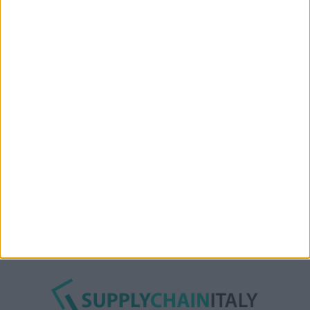
“Accordo trovato per lo Stretto di Hormuz con
l’Oman”: lo ha annunciato l’Iran
Condor affitta il magazzino Piacenza DC11 presso il
Prologis Park emiliano