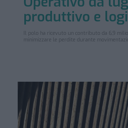
Operativo da lugl
produttivo e log
Il polo ha ricevuto un contributo da 6,9 mili
minimizzare le perdite durante movimentazio