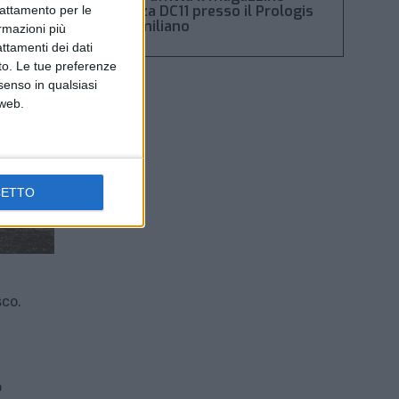
Piacenza DC11 presso il Prologis
trattamento per le
Park emiliano
ormazioni più
attamenti dei dati
nto. Le tue preferenze
senso in qualsiasi
 web.
CETTO
sco.
o