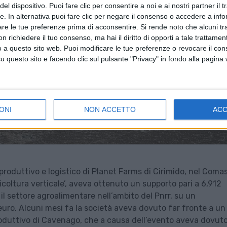
el dispositivo. Puoi fare clic per consentire a noi e ai nostri partner il 
tte. In alternativa puoi fare clic per negare il consenso o accedere a inf
are le tue preferenze prima di acconsentire.
Si rende noto che alcuni tr
 richiedere il tuo consenso, ma hai il diritto di opporti a tale trattame
o a questo sito web. Puoi modificare le tue preferenze o revocare il con
questo sito e facendo clic sul pulsante "Privacy" in fondo alla pagina
ONI
NON ACCETTO
AC
 produttivo e logistico di Planet Farms di Cirimido, nel Coma
gricoltura verticale’, aveva ottenuto un supporto pari a 6,912
 il settore agroalimentare nell’ambito del Pnrr, su un
 euro. Alcuni mesi fa la società aveva dovuto far fronte a un
produttivo di Cavenago, che a causa dell’evento aveva dovut