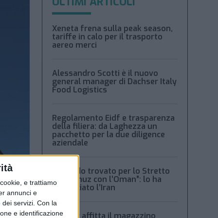
ULTIMI ARTICOLI
Xeneta frena sulla peak season,
tariffe in calo per il trasporto
aereo merci
Alessandro Scotti è il nuovo
general manager di Dachser Italy
Food Logistics
Regolamento Eidf e trasparenza
della filiera: da Laghezza un
pacchetto per la due diligence
aziendale
ità
“Accordo trovato per lo Stretto
di Hormuz con l’Oman”: lo ha
ookie, e trattiamo
annunciato l’Iran
per annunci e
dei servizi.
Con la
ione e identificazione
Condor affitta il magazzino