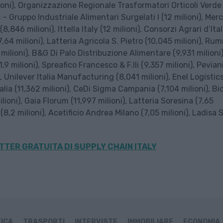
oni), Organizzazione Regionale Trasformatori Orticoli Verde
as – Gruppo Industriale Alimentari Surgelati I (12 milioni), Mer
8,846 milioni), Ittella Italy (12 milioni), Consorzi Agrari d’Ital
(7,64 milioni), Latteria Agricola S. Pietro (10,045 milioni), Ru
 milioni), B&G Di Palo Distribuzione Alimentare (9,931 milioni)
9 milioni), Spreafico Francesco & F.lli (9,357 milioni), Pevian
, Unilever Italia Manufacturing (8,041 milioni), Enel Logistic
alia (11,362 milioni), CeDi Sigma Campania (7,104 milioni), Bi
lioni), Gaia Florum (11,997 milioni), Latteria Soresina (7,65
 (8,2 milioni), Acetificio Andrea Milano (7,05 milioni), Ladisa S
TER GRATUITA DI SUPPLY CHAIN ITALY
TICA
TRASPORTI
INTERVISTE
IMMOBILIARE
ECONOMIA