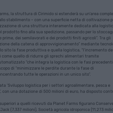
rms, la struttura di Cirimido si estenderà su un’area compl
allo stabilimento – con una superficie netta di coltivazione p
izzazione di una struttura interamente dedicata alla logisti
del prodotto fino alla sua spedizione, passando per lo stoccagg
ime, dei semilavorati e dei prodotti finiti agricoli”. Tra gli
iduzione della catena di approvvigionamento” mediante tecnol
 sito la fase produttiva e quella logistica, “l’incremento de
sì come quello di ridurre gli sprechi alimentari tramite
tomatizzato “che integra la logistica con le fasi precedenti
 scopo di “minimizzare le perdite durante la fase di
centrando tutte le operazioni in un unico sito”.
ata ‘Sviluppo logistica per i settori agroalimentare, pesca e
o’, con una dotazione di 500 milioni di euro, ha disposto contr
 superiori a quelli ricevuti da Planet Farms figurano Conserv
di Jack (7,337 milioni), Società agricola idroponica (11,273 milio