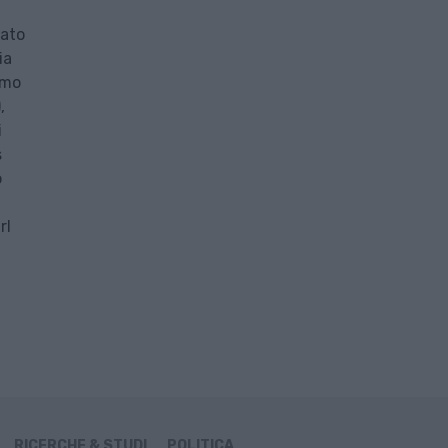
cato
ia
mmo
,
i
s
o
rl
RICERCHE & STUDI
POLITICA