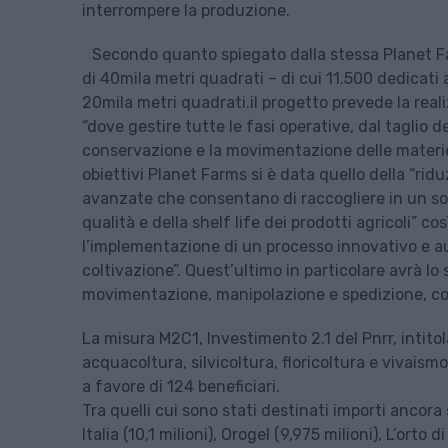
interrompere la produzione.
Secondo quanto spiegato dalla stessa Planet Fa
di 40mila metri quadrati – di cui 11.500 dedicati 
20mila metri quadrati.il progetto prevede la real
“dove gestire tutte le fasi operative, dal taglio 
conservazione e la movimentazione delle materie pr
obiettivi Planet Farms si è data quello della “r
avanzate che consentano di raccogliere in un solo
qualità e della shelf life dei prodotti agricoli” co
l’implementazione di un processo innovativo e au
coltivazione”. Quest’ultimo in particolare avrà lo
movimentazione, manipolazione e spedizione, con
La misura M2C1, Investimento 2.1 del Pnrr, intitol
acquacoltura, silvicoltura, floricoltura e vivaism
a favore di 124 beneficiari.
Tra quelli cui sono stati destinati importi ancora
Italia (10,1 milioni), Orogel (9,975 milioni), L’orto 