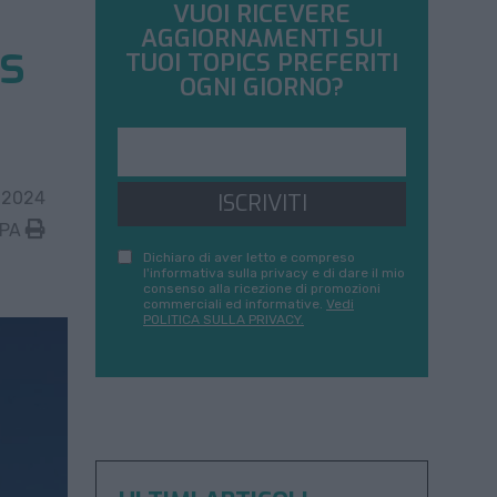
VUOI RICEVERE
AGGIORNAMENTI SUI
ms
TUOI TOPICS PREFERITI
OGNI GIORNO?
 2024
ISCRIVITI
MPA
Dichiaro di aver letto e compreso
l'informativa sulla privacy e di dare il mio
consenso alla ricezione di promozioni
commerciali ed informative.
Vedi
POLITICA SULLA PRIVACY.