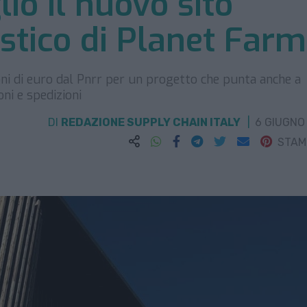
io il nuovo sito
istico di Planet Far
oni di euro dal Pnrr per un progetto che punta anche a
ni e spedizioni
DI
REDAZIONE SUPPLY CHAIN ITALY
6 GIUGNO
STA