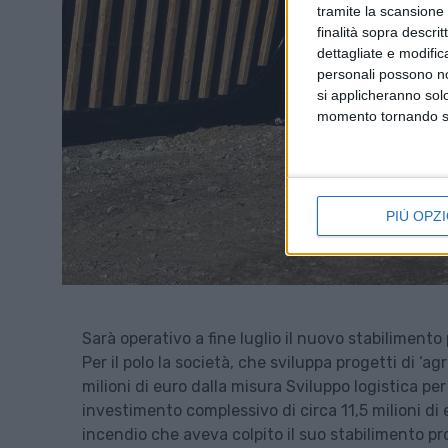
tramite la scansione d
finalità sopra descri
dettagliate e modific
personali possono non
si applicheranno sol
momento tornando su 
PIÙ OPZI
Sarà operativo a fine luglio il nuovo stabilimento
Per il polo la società, che sviluppa progetti di ‘a
milioni di euro dalla misura Sviluppo logistica per
investimento complessivo di circa 11,5 milioni di
incendio che aveva colpito il suo stabilimento 