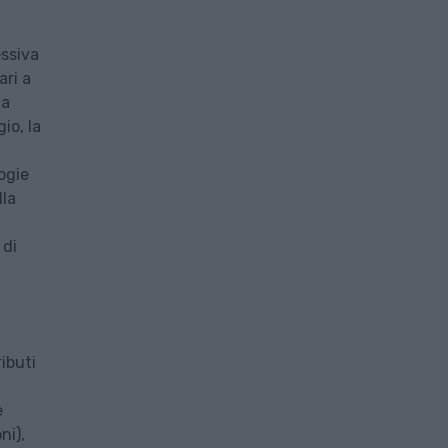
essiva
ari a
ca
io, la
ogie
lla
 di
ibuti
e
ni),