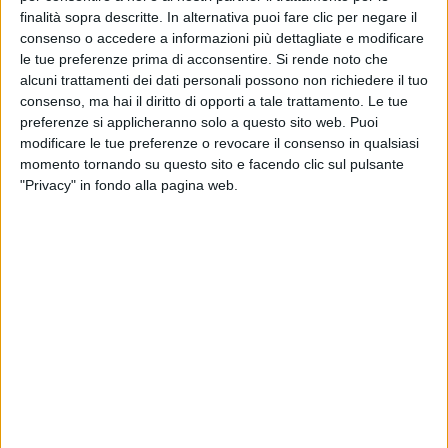
finalità sopra descritte. In alternativa puoi fare clic per negare il
consenso o accedere a informazioni più dettagliate e modificare
le tue preferenze prima di acconsentire.
Si rende noto che
alcuni trattamenti dei dati personali possono non richiedere il tuo
consenso, ma hai il diritto di opporti a tale trattamento. Le tue
preferenze si applicheranno solo a questo sito web. Puoi
modificare le tue preferenze o revocare il consenso in qualsiasi
Nonostante una leggera flessione, anche nel 2023
momento tornando su questo sito e facendo clic sul pulsante
Msc si è confermata la regina dei traffici container da
"Privacy" in fondo alla pagina web.
e per l’Italia, con una quota di mercato pari a quasi un
terzo del totale (31,8% contro il 32,5% dell’anno prima).
Lo evidenzia l’ultima indagine sul trasporto
internazionale merci di Banca d’Italia, che ha
analizzato le quote di mercato dei vettori che
gestiscono traffici navali in import e in export nella
Penisola sulla base della loro nazionalità. Anche se lo
studio non attribuisce i valori alle singole shipping
company, limitandosi appunto a segnalarne il paese di