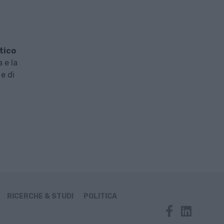
stico
 e la
e di
RICERCHE & STUDI
POLITICA