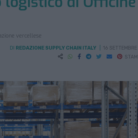
 logistico di Officine
razione vercellese
DI
REDAZIONE SUPPLY CHAIN ITALY
16 SETTEMBRE
STA