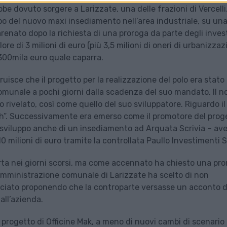
bbe dovuto sorgere a Larizzate, una delle frazioni di Vercelli
uppo del nuovo maxi insediamento nell’area industriale, su un
 arenato dopo la richiesta di una proroga da parte degli invest
ore di 3 milioni di euro (più 3,5 milioni di oneri di urbanizzaz
 300mila euro quale caparra.
ruisce che il progetto per la realizzazione del polo era stato
munale a pochi giorni dalla scadenza del suo mandato. Il 
o rivelato, così come quello del suo sviluppatore. Riguardo il
i tech”. Successivamente era emerso come il promotore del prog
o sviluppo anche di un insediamento ad Arquata Scrivia – av
0 milioni di euro tramite la controllata Paullo Investimenti Sr
erta nei giorni scorsi, ma come accennato ha chiesto una pr
 amministrazione comunale di Larizzate ha scelto di non
anciato proponendo che la controparte versasse un acconto d
all’azienda.
progetto di Officine Mak, a meno di nuovi cambi di scenario