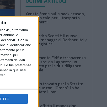
ULTIMI ARTICOLI
Xeneta frena sulla peak season,
tariffe in calo per il trasporto
aereo merci
ità
ookie, e trattiamo
per annunci e
Alessandro Scotti è il nuovo
general manager di Dachser Italy
dei servizi.
Con la
Food Logistics
ione e identificazione
trattamento per le
ormazioni più
Regolamento Eidf e trasparenza
attamenti dei dati
della filiera: da Laghezza un
nto. Le tue preferenze
pacchetto per la due diligence
aziendale
senso in qualsiasi
 web.
“Accordo trovato per lo Stretto
di Hormuz con l’Oman”: lo ha
annunciato l’Iran
CETTO
Condor affitta il magazzino