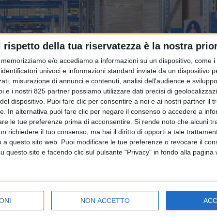
l rispetto della tua riservatezza è la nostra prior
memorizziamo e/o accediamo a informazioni su un dispositivo, come i c
identificatori univoci e informazioni standard inviate da un dispositivo 
ati, misurazione di annunci e contenuti, analisi dell'audience e sviluppo 
i e i nostri 825 partner possiamo utilizzare dati precisi di geolocalizzaz
el dispositivo. Puoi fare clic per consentire a noi e ai nostri partner il 
tte. In alternativa puoi fare clic per negare il consenso o accedere a inf
are le tue preferenze prima di acconsentire.
Si rende noto che alcuni tr
 richiedere il tuo consenso, ma hai il diritto di opporti a tale trattame
o a questo sito web. Puoi modificare le tue preferenze o revocare il con
questo sito e facendo clic sul pulsante "Privacy" in fondo alla pagina
ONI
NON ACCETTO
AC