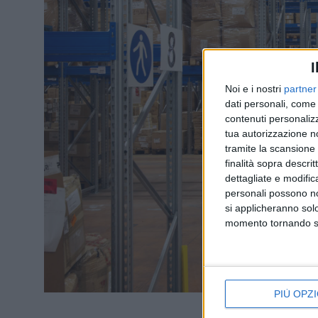
I
Noi e i nostri
partner
dati personali, come 
contenuti personalizz
tua autorizzazione no
tramite la scansione d
finalità sopra descri
dettagliate e modific
personali possono non
si applicheranno sol
momento tornando su 
PIÙ OPZI