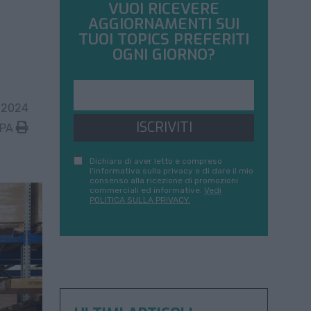
VUOI RICEVERE
AGGIORNAMENTI SUI
TUOI TOPICS PREFERITI
OGNI GIORNO?
 2024
ISCRIVITI
MPA
Dichiaro di aver letto e compreso
l'informativa sulla privacy e di dare il mio
consenso alla ricezione di promozioni
commerciali ed informative.
Vedi
POLITICA SULLA PRIVACY.