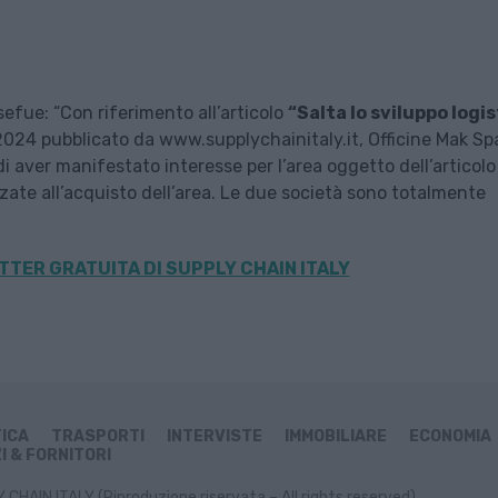
efue: “Con riferimento all’articolo
“
Salta lo sviluppo logi
024 pubblicato da www.supplychainitaly.it, Officine Mak Spa
i aver manifestato interesse per l’area oggetto dell’articolo 
zzate all’acquisto dell’area. Le due società sono totalmente
TER GRATUITA DI SUPPLY CHAIN ITALY
TICA
TRASPORTI
INTERVISTE
IMMOBILIARE
ECONOMIA
I & FORNITORI
CHAIN ITALY (Riproduzione riservata – All rights reserved)