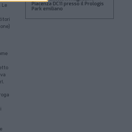
Piacenza DC11 presso il Prologis
. Le
Park emiliano
a
itori
ione)
nome
etto
eva
l.
oroga
i
 e