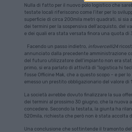
Nulla di fatto per il nuovo polo logistico che sare
testate locali riferiscono come l’iter per lo svil
superficie di circa 200mila metri quadrati, si sia
dei termini per la sospensiva dell’acquisto, del val
e dei quali era stata versata finora una quota di
Facendo un passo indietro,
infovercelli24
ricost
annunciato dalla precedente amministrazione co
del futuro utilizzatore dell’impianto non era stat
primo, si era parlato di attività di “logistica h
fosse Officine Mak, che a questo scopo – e per l
emesso un prestito obbligazionario del valore di 1
La società avrebbe dovuto finalizzare la sua off
dei termini al prossimo 30 giugno, che la nuova
concedere. Secondo la testata, la giunta ha ril
520mila, richiesta che però non è stata accolta d
Una conclusione che sottintende il tramonto del 