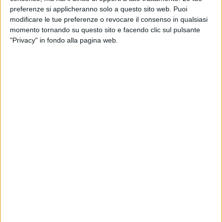
preferenze si applicheranno solo a questo sito web. Puoi
modificare le tue preferenze o revocare il consenso in qualsiasi
momento tornando su questo sito e facendo clic sul pulsante
"Privacy" in fondo alla pagina web.
L’attività di logistica ‘di terra’ dei mobili d’arredo di
Shenker Italiana, filiale tricolore di Db Schenker, è
passata nelle mani del gruppo danese Nordic
Transport Group A/S. Le due parti hanno firmato lo
scorso 30 luglio un accordo per la cessione –
precisamente alla controllata italiana Ntg Transport
Srl – all’epoca soggetto ancora al completamento di
alcune procedure e finalizzato dal 1 ottobre.
L’operazione, spiegava a luglio una nota
dell’acquirente, prevede anche il passaggio a Ntg di
un magazzino situato a Como, dove Shenker Italiana