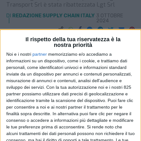
Transport Srl è stata ribattezzata Lgt Srl
DI
REDAZIONE SUPPLY CHAIN ITALY
3 OTTOBRE
2024
STAMPA
Il rispetto della tua riservatezza è la
nostra priorità
Noi e i nostri
partner
memorizziamo e/o accediamo a
informazioni su un dispositivo, come i cookie, e trattiamo dati
personali, come identificatori univoci e informazioni standard
inviate da un dispositivo per annunci e contenuti personalizzati,
misurazione di annunci e contenuti, analisi dell'audience e
sviluppo dei servizi.
Con la tua autorizzazione noi e i nostri 825
partner possiamo utilizzare dati precisi di geolocalizzazione e
identificazione tramite la scansione del dispositivo. Puoi fare clic
per consentire a noi e ai nostri partner il trattamento per le
finalità sopra descritte. In alternativa puoi fare clic per negare il
consenso o accedere a informazioni più dettagliate e modificare
le tue preferenze prima di acconsentire.
Si rende noto che
alcuni trattamenti dei dati personali possono non richiedere il tuo
consenso, ma hai il diritto di opporti a tale trattamento. Le tue