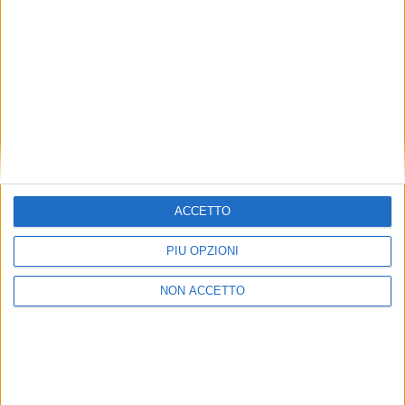
Pirera, insieme ad Andrea Scarpellini per le questioni
di diritto del lavoro e Paolo Viganò per gli aspetti
fiscali. Schenker Italiana è stata supportata da B&C
Legal con Francesco Bonaccorsi, Giorgio Colombo e
Luca D’Addesio.
ISCRIVITI ALLA
NEWSLETTER GRATUITA DI SUPPLY
CHAIN ITALY
ACCETTO
PIÙ OPZIONI
NON ACCETTO
VUOI RICEVERE AGGIORNAMENTI SUI
TUOI TOPICS PREFERITI OGNI GIORNO?