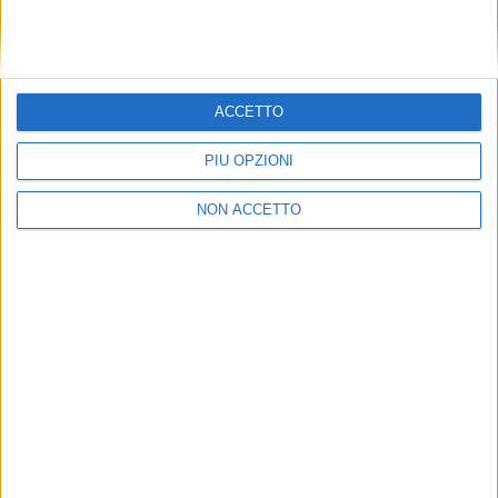
quota maggiore (45, il 54%) è ormai di unità
modularizzate ovvero ‘plug and play’, mentre una
fetta di 36 (il 46%) è di cosiddetti package boiler.
ACCETTO
ISCRIVITI ALLA
NEWSLETTER GRATUITA DI SUPPLY
CHAIN ITALY
PIÙ OPZIONI
NON ACCETTO