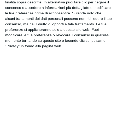
finalità sopra descritte. In alternativa puoi fare clic per negare il
consenso o accedere a informazioni più dettagliate e modificare
le tue preferenze prima di acconsentire.
Si rende noto che
alcuni trattamenti dei dati personali possono non richiedere il tuo
consenso, ma hai il diritto di opporti a tale trattamento. Le tue
preferenze si applicheranno solo a questo sito web. Puoi
modificare le tue preferenze o revocare il consenso in qualsiasi
momento tornando su questo sito e facendo clic sul pulsante
"Privacy" in fondo alla pagina web.
Marghera (Venezia)
– Le criticità dell’ultimo miglio
possono impattare anche sul project cargo, mettendo
a rischio non solo la fattibilità di una singola
operazione ma una intera presenza industriale. A dare
un esempio di questo è stato, nel corso del convegno
BREAK BULK ITALY, organizzato da SHIPPING ITALY,
Bruno Bianchi, Operations Manager di Sofinter. Il
gruppo realizza caldaie industriali per diverse
tipologie e applicazioni, cui fanno capo i noti marchi
Macchi e Ac Boilers (la ex Ansaldo Caldaie),
avvalendosi da anni della collaborazione di Fagioli per
la movimentazione.