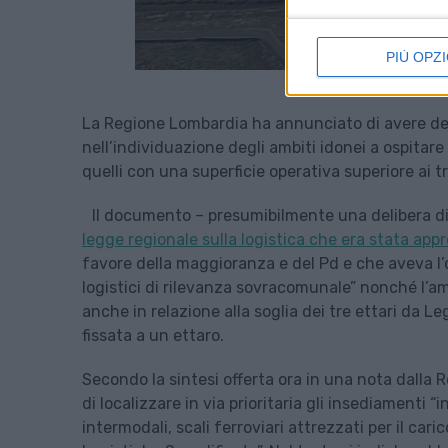
PIÙ OPZI
La Regione Lombardia ha annunciato di avere defi
nell’individuazione degli ambiti idonei a ospitare
quelli con una superficie operativa superiore ai tr
Il documento – presumibilmente una delibera d
legge regionale sulla logistica che era stata appr
favore della maggioranza e del Pd e che aveva l’o
logistici di rilevanza sovracomunale” nonché l’ampl
anche in relazione alla soglia dei tre ettari da
fissata a un ettaro.
Secondo la sintesi offerta ora in una nota dalla 
di localizzare in via prioritaria gli insediamenti “
intermodali, scali ferroviari attrezzati per il cari