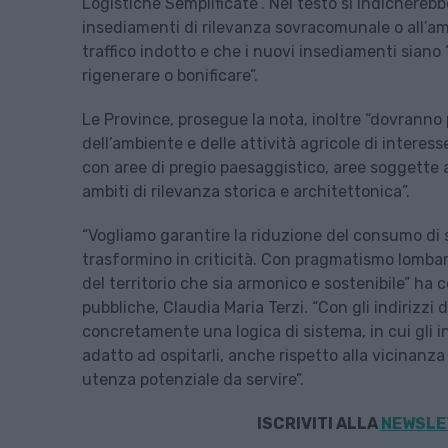
Logistiche Semplificate”. Nel testo si indicherebbe
insediamenti di rilevanza sovracomunale o all’am
traffico indotto e che i nuovi insediamenti siano 
rigenerare o bonificare”.
Le Province, prosegue la nota, inoltre “dovranno
dell’ambiente e delle attività agricole di interess
con aree di pregio paesaggistico, aree soggette a 
ambiti di rilevanza storica e architettonica”.
“Vogliamo garantire la riduzione del consumo di
trasformino in criticità. Con pragmatismo lomba
del territorio che sia armonico e sostenibile” ha
pubbliche, Claudia Maria Terzi. “Con gli indirizzi
concretamente una logica di sistema, in cui gli in
adatto ad ospitarli, anche rispetto alla vicinanza
utenza potenziale da servire”.
ISCRIVITI ALLA
NEWSLET