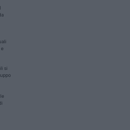
l
da
uali
 e
i si
luppo
le
di