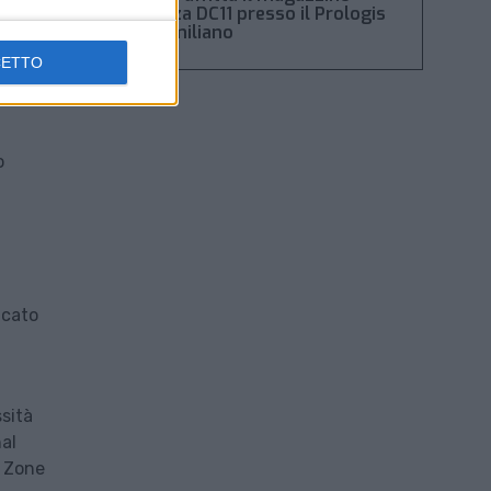
Piacenza DC11 presso il Prologis
Park emiliano
CETTO
o
icato
ssità
nal
o Zone