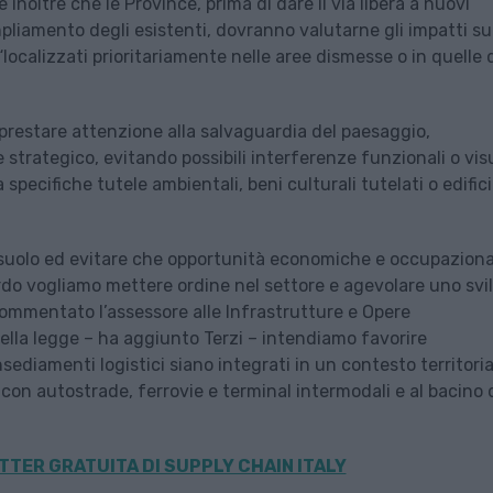
 inoltre che le Province, prima di dare il via libera a nuovi
pliamento degli esistenti, dovranno valutarne gli impatti su
“localizzati prioritariamente nelle aree dismesse o in quelle 
 prestare attenzione alla salvaguardia del paesaggio,
e strategico, evitando possibili interferenze funzionali o vis
specifiche tutele ambientali, beni culturali tutelati o edifici
 suolo ed evitare che opportunità economiche e occupazional
rdo vogliamo mettere ordine nel settore e agevolare uno svi
 commentato l’assessore alle Infrastrutture e Opere
 della legge – ha aggiunto Terzi – intendiamo favorire
sediamenti logistici siano integrati in un contesto territoria
 con autostrade, ferrovie e terminal intermodali e al bacino 
TER GRATUITA DI SUPPLY CHAIN ITALY