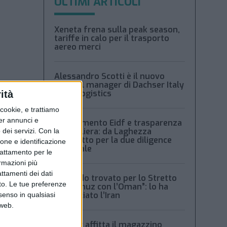
ULTIMI ARTICOLI
Xeneta frena sulla peak season,
tariffe in calo per il trasporto
aereo merci
Alessandro Scotti è il nuovo
general manager di Dachser Italy
Food Logistics
ità
ookie, e trattiamo
per annunci e
Regolamento Eidf e trasparenza
della filiera: da Laghezza
dei servizi.
Con la
pacchetto per la due diligence
ione e identificazione
aziendale
trattamento per le
ormazioni più
attamenti dei dati
“Accordo trovato per lo Stretto
nto. Le tue preferenze
di Hormuz con l’Oman”: lo ha
annunciato l’Iran
senso in qualsiasi
 web.
Condor affitta il magazzino