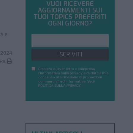
VUOI RICEVERE
AGGIORNAMENTI SUI
TUOI TOPICS PREFERITI
OGNI GIORNO?
rà a
 2024
ISCRIVITI
MPA
Dichiaro di aver letto e compreso
l'informativa sulla privacy e di dare il mio
consenso alla ricezione di promozioni
commerciali ed informative.
Vedi
POLITICA SULLA PRIVACY.