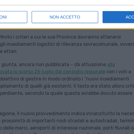
ONI
NON ACCETTO
AC
nito i criteri a cui le sue Province dovranno attenersi
 gli insediamenti logistici di rilevanza sovracomunale, ovver
e ettari.
i giunta, ancora non pubblicata – dà attuazione
alla
ovata lo scorso 26 luglio dal consiglio regionale
con i voti a
biettivo di gestire in modo ordinato i “nuovi insediamenti
iamento di quelli già esistenti. Il testo era stato allora crit
 Legambiente, secondo la quale questa avrebbe dovuto essere
Regione, il nuovo provvedimento indica innanzitutto la nece
in prossimità di importanti nodi stradali e autostradali, termi
co delle merci, aeroporti di interesse nazionale, porti fluviali 