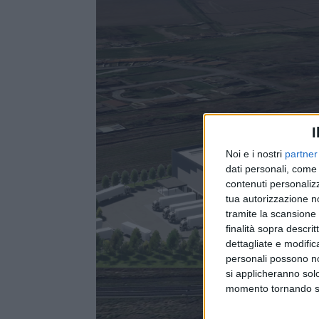
I
Noi e i nostri
partner
dati personali, come 
contenuti personalizz
tua autorizzazione no
tramite la scansione d
finalità sopra descri
dettagliate e modific
personali possono non
si applicheranno sol
momento tornando su 