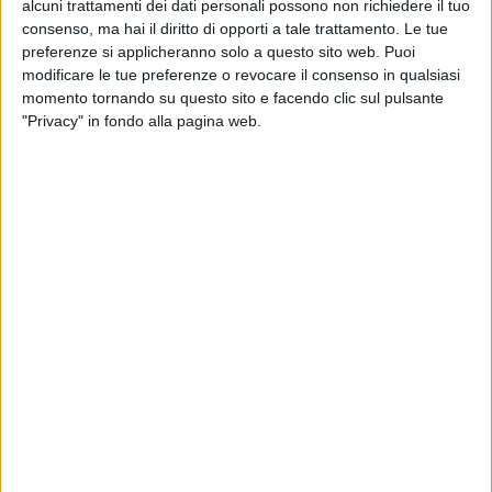
alcuni trattamenti dei dati personali possono non richiedere il tuo
consenso, ma hai il diritto di opporti a tale trattamento. Le tue
preferenze si applicheranno solo a questo sito web. Puoi
modificare le tue preferenze o revocare il consenso in qualsiasi
momento tornando su questo sito e facendo clic sul pulsante
"Privacy" in fondo alla pagina web.
Nel 2024 Poste Italiane ha ottenuto dal business della
consegna pacchi ricavi per 1,586 miliardi di euro, il
13,2% in più che nell’anno precedente. L’obiettivo
dell’azienda, che su questo filone di attività e più in
generale sulla logistica sta puntando molto
grazie
anche al piano The Connecting Platform
presentato
lo scorso marzo, è quello di incrementarli ancora nel
2025, portandoli a quota 1,8 miliardi.
Lo si legge nell’ultimo comunicato del gruppo, in cui
sono illustrati i risultati preliminari relativi al 2024 e
tracciate alcune linee di sviluppo per l’anno in corso.