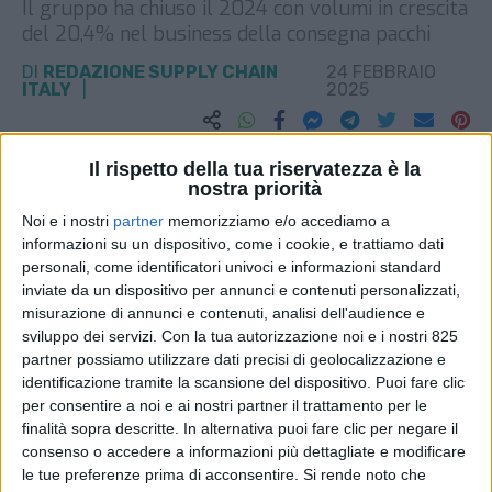
Il gruppo ha chiuso il 2024 con volumi in crescita
del 20,4% nel business della consegna pacchi
DI
REDAZIONE SUPPLY CHAIN
24 FEBBRAIO
ITALY
2025
STAMPA
Il rispetto della tua riservatezza è la
nostra priorità
Noi e i nostri
partner
memorizziamo e/o accediamo a
informazioni su un dispositivo, come i cookie, e trattiamo dati
personali, come identificatori univoci e informazioni standard
inviate da un dispositivo per annunci e contenuti personalizzati,
misurazione di annunci e contenuti, analisi dell'audience e
sviluppo dei servizi.
Con la tua autorizzazione noi e i nostri 825
partner possiamo utilizzare dati precisi di geolocalizzazione e
identificazione tramite la scansione del dispositivo. Puoi fare clic
per consentire a noi e ai nostri partner il trattamento per le
finalità sopra descritte. In alternativa puoi fare clic per negare il
consenso o accedere a informazioni più dettagliate e modificare
le tue preferenze prima di acconsentire.
Si rende noto che