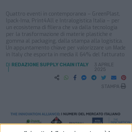
Quattro eventi in contemporanea – GreenPlast,
Ipack-Ima, Print4All e Intralogistica Italia – per
un ecosistema di filiera che va dalla tecnologia
per la trasformazione di materie plastiche e
gomma al packaging, dalla stampa alla logistica.
Un appuntamento chiave per valorizzare un Made
in Italy che esporta in media il 64% del fatturato
DI
REDAZIONE SUPPLY CHAIN ITALY
3 APRILE
2025
STAMPA