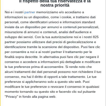
Il rispetto della tua riservatezza è la
nostra priorità
Noi e i nostri
partner
memorizziamo e/o accediamo a
informazioni su un dispositivo, come i cookie, e trattiamo dati
personali, come identificatori univoci e informazioni standard
inviate da un dispositivo per annunci e contenuti personalizzati,
misurazione di annunci e contenuti, analisi dell'audience e
sviluppo dei servizi.
Con la tua autorizzazione noi e i nostri 825
partner possiamo utilizzare dati precisi di geolocalizzazione e
identificazione tramite la scansione del dispositivo. Puoi fare clic
per consentire a noi e ai nostri partner il trattamento per le
finalità sopra descritte. In alternativa puoi fare clic per negare il
consenso o accedere a informazioni più dettagliate e modificare
—— COMUNICAZIONE AZIENDALE ——
le tue preferenze prima di acconsentire.
Si rende noto che
alcuni trattamenti dei dati personali possono non richiedere il tuo
consenso, ma hai il diritto di opporti a tale trattamento. Le tue
Milano, 2 aprile 2025 – Un patto di resilienza tra alcuni
preferenze si applicheranno solo a questo sito web. Puoi
settori della meccanica strumentale. È così che, oggi,
modificare le tue preferenze o revocare il consenso in qualsiasi
momento tornando su questo sito e facendo clic sul pulsante
si guarda alla prossima edizione di
The Innovation
"Privacy" in fondo alla pagina web.
Alliance,
in programma
a Fiera Milano dal 27 al 30
maggio 2025
.