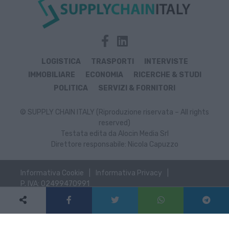
LOGISTICA
TRASPORTI
INTERVISTE
IMMOBILIARE
ECONOMIA
RICERCHE & STUDI
POLITICA
SERVIZI & FORNITORI
© SUPPLY CHAIN ITALY (Riproduzione riservata – All rights
reserved)
Testata edita da Alocin Media Srl
Direttore responsabile: Nicola Capuzzo
Informativa Cookie
Informativa Privacy
P. IVA: 02499470991