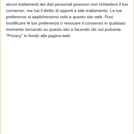
alcuni trattamenti dei dati personali possono non richiedere il tuo
consenso, ma hai il diritto di opporti a tale trattamento. Le tue
preferenze si applicheranno solo a questo sito web. Puoi
modificare le tue preferenze o revocare il consenso in qualsiasi
momento tornando su questo sito e facendo clic sul pulsante
"Privacy" in fondo alla pagina web.
Fiera Milano ha annunciato di avere siglato un
accordo vincolante per l’acquisizione del 51% del
capitale sociale di Expotrans, società attiva in Italia
nei servizi di logistica per fiere, congressi ed eventi
internazionali, che già operava come suo
spedizioniere ufficiale.
L’operazione, riferisce
Teleborsa
, si inserisce nella
strategia delineata dal Piano Strategico 2024-2027,
che prevede un’espansione del gruppo lungo la
catena del valore e il rafforzamento del
posizionamento della società come fornitore di servizi