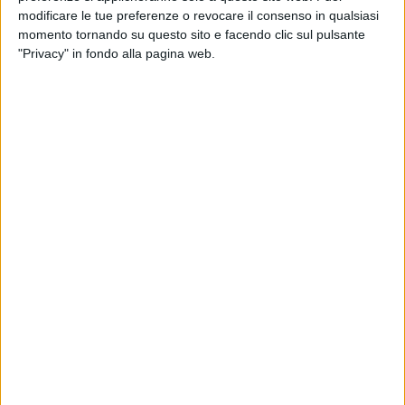
modificare le tue preferenze o revocare il consenso in qualsiasi
momento tornando su questo sito e facendo clic sul pulsante
"Privacy" in fondo alla pagina web.
Sono stati ultimati gli scavi ‘italiani’ per la Galleria di
Base del Brennero. Lo ha annunciato il consorzio di
imprese guidato da Webuild per conto di Bbt Se,
controllata per la parte italiana da Rfi tramite la
società Tfb (Tunnel Ferroviario del Brennero), che ha
segnalato di aver completato precisamente lo scavo
della galleria di linea ovest per mezzo della tunnel
boring machine Flavia, che ha lavorato sotto le Alpi
per il Lotto Mules 2-3, raggiungendo il confine con
l’Austria. La galleria di linea est era invece già stata
completata nel 2023. Con quest’ultima opera, i lavori
sul Lotto Mules 2-3 – sezione principale del versante
italiano della galleria nonché lotto più esteso – si
attestano ad un avanzamento complessivo superiore
al 95%.