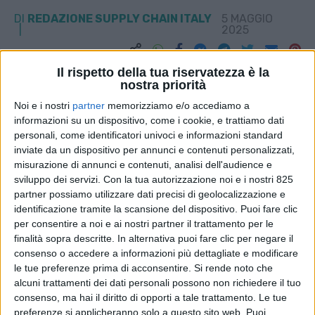
DI
REDAZIONE SUPPLY CHAIN ITALY
5 MAGGIO
2025
STAMPA
Il rispetto della tua riservatezza è la
nostra priorità
Noi e i nostri
partner
memorizziamo e/o accediamo a
informazioni su un dispositivo, come i cookie, e trattiamo dati
personali, come identificatori univoci e informazioni standard
inviate da un dispositivo per annunci e contenuti personalizzati,
misurazione di annunci e contenuti, analisi dell'audience e
sviluppo dei servizi.
Con la tua autorizzazione noi e i nostri 825
partner possiamo utilizzare dati precisi di geolocalizzazione e
identificazione tramite la scansione del dispositivo. Puoi fare clic
per consentire a noi e ai nostri partner il trattamento per le
finalità sopra descritte. In alternativa puoi fare clic per negare il
consenso o accedere a informazioni più dettagliate e modificare
le tue preferenze prima di acconsentire.
Si rende noto che
alcuni trattamenti dei dati personali possono non richiedere il tuo
consenso, ma hai il diritto di opporti a tale trattamento. Le tue
preferenze si applicheranno solo a questo sito web. Puoi