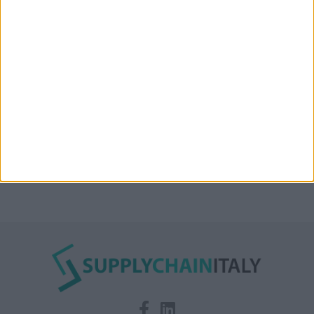
Condor affitta il magazzino Piacenza DC11 presso il
Prologis Park emiliano