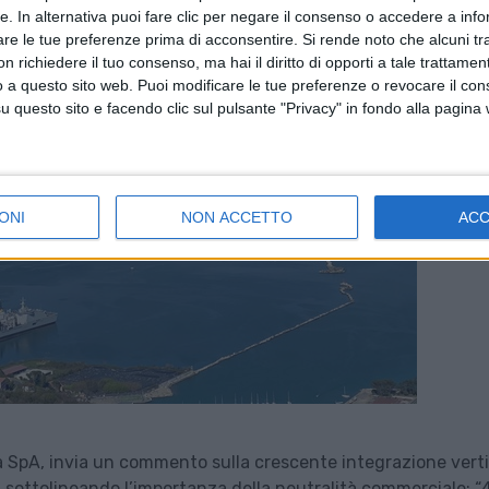
tte. In alternativa puoi fare clic per negare il consenso o accedere a inf
are le tue preferenze prima di acconsentire.
Si rende noto che alcuni tr
 richiedere il tuo consenso, ma hai il diritto di opporti a tale trattame
o a questo sito web. Puoi modificare le tue preferenze o revocare il con
questo sito e facendo clic sul pulsante "Privacy" in fondo alla pagina
ONI
NON ACCETTO
AC
 SpA, invia un commento sulla crescente integrazione verti
i sottolineando l’importanza della neutralità commerciale: “