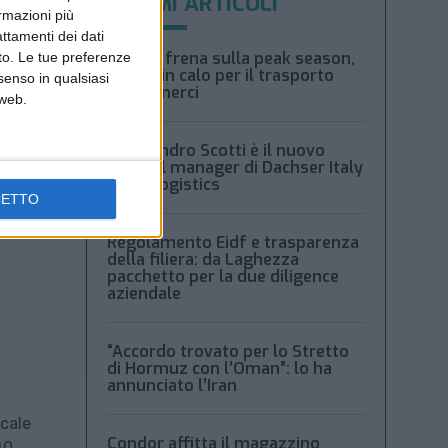
ULTIMI ARTICOLI
ormazioni più
attamenti dei dati
Xeneta frena sulla peak season,
nto. Le tue preferenze
tariffe in calo per il trasporto
senso in qualsiasi
aereo merci
 web.
Alessandro Scotti è il nuovo
general manager di Dachser Italy
Food Logistics
CETTO
Regolamento Eidf e trasparenza
della filiera: da Laghezza
pacchetto per la due diligence
aziendale
“Accordo trovato per lo Stretto
di Hormuz con l’Oman”: lo ha
annunciato l’Iran
cale
Condor affitta il magazzino
40