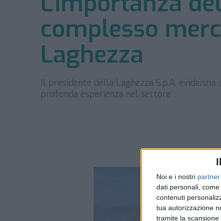
L’importanza del
complesso merc
Laghezza
Il presidente della Laghezza S.p.A. evidenzia 
profonda esperienza nel settore
I
Noi e i nostri
partner
dati personali, come 
contenuti personalizz
tua autorizzazione no
tramite la scansione d