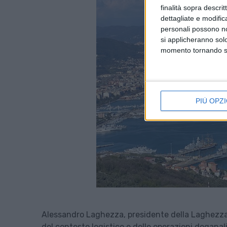
finalità sopra descri
dettagliate e modific
personali possono non
si applicheranno sol
momento tornando su 
PIÙ OPZI
Alessandro Laghezza, presidente della Laghezza
del contesto logistico e delle operazioni doganal