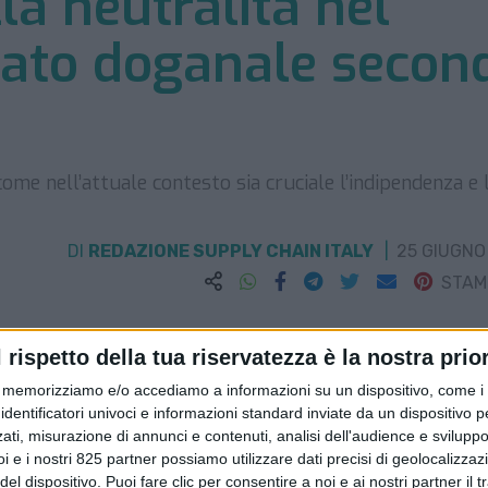
la neutralità nel
ato doganale secon
come nell’attuale contesto sia cruciale l’indipendenza e 
DI
REDAZIONE SUPPLY CHAIN ITALY
25 GIUGNO
STA
l rispetto della tua riservatezza è la nostra prior
memorizziamo e/o accediamo a informazioni su un dispositivo, come i c
identificatori univoci e informazioni standard inviate da un dispositivo 
ati, misurazione di annunci e contenuti, analisi dell'audience e sviluppo 
i e i nostri 825 partner possiamo utilizzare dati precisi di geolocalizzaz
el dispositivo. Puoi fare clic per consentire a noi e ai nostri partner il 