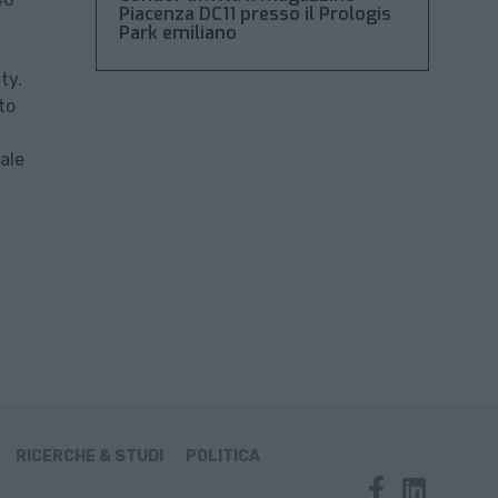
Piacenza DC11 presso il Prologis
Park emiliano
a
ty.
to
ale
RICERCHE & STUDI
POLITICA