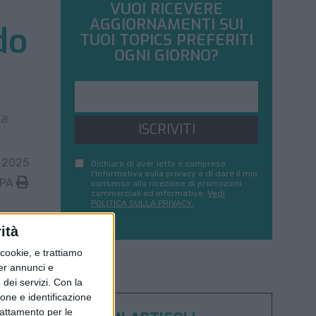
VUOI RICEVERE
AGGIORNAMENTI SUI
do
TUOI TOPICS PREFERITI
OGNI GIORNO?
la
ISCRIVITI
 2025
Dichiaro di aver letto e compreso
l'informativa sulla privacy e di dare il mio
MPA
consenso alla ricezione di promozioni
commerciali ed informative.
Vedi
POLITICA SULLA PRIVACY.
ità
ookie, e trattiamo
per annunci e
dei servizi.
Con la
ione e identificazione
trattamento per le