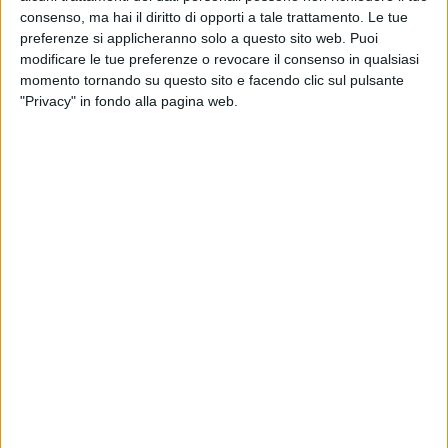
consenso, ma hai il diritto di opporti a tale trattamento. Le tue
preferenze si applicheranno solo a questo sito web. Puoi
modificare le tue preferenze o revocare il consenso in qualsiasi
momento tornando su questo sito e facendo clic sul pulsante
"Privacy" in fondo alla pagina web.
Mentre le prime batterie dei veicoli elettrici in
circolazione stanno raggiungendo la fine della loro
vita utile, Ceva Logistics ha annunciato il lancio di
una soluzione di logistica inversa per l’Europa per
gestire quelle destinate al riciclo o al riutilizzo, che si
baserà su una rete di centri dedicati che coinvolgerà
anche l’Italia.
Nel dettaglio, l’operatore intende dare vita a vari
Battery Logistics Centers dedicati in una decina di
paesi europei. La rete verrà implementata in Francia,
Regno Unito e Spagna entro la fine dell’anno, mentre