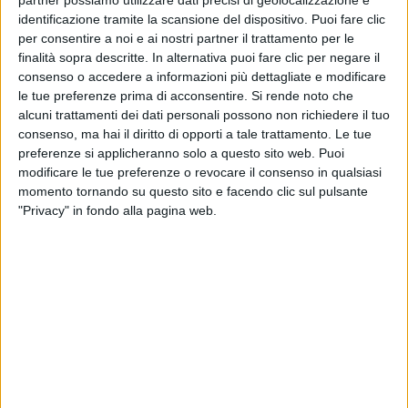
partner possiamo utilizzare dati precisi di geolocalizzazione e
identificazione tramite la scansione del dispositivo. Puoi fare clic
per consentire a noi e ai nostri partner il trattamento per le
finalità sopra descritte. In alternativa puoi fare clic per negare il
consenso o accedere a informazioni più dettagliate e modificare
le tue preferenze prima di acconsentire.
Si rende noto che
alcuni trattamenti dei dati personali possono non richiedere il tuo
consenso, ma hai il diritto di opporti a tale trattamento. Le tue
preferenze si applicheranno solo a questo sito web. Puoi
modificare le tue preferenze o revocare il consenso in qualsiasi
momento tornando su questo sito e facendo clic sul pulsante
"Privacy" in fondo alla pagina web.
Mestre (Venezia) –
Impianti sempre più complessi, in
aumento per peso e dimensioni, da spedire in un
contesto geopolitico incerto (ma rispettando tempi di
consegna spesso ferrei) richiedono che il processo di
spedizione diventi parte integrante della loro stessa
progettazione.