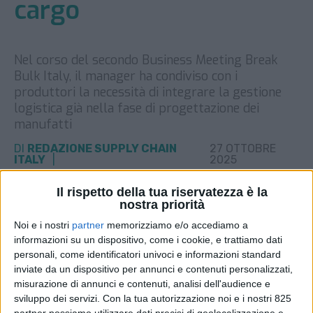
cargo
Nel corso del secondo Business Meeting Break
Bulk Italy, il manager ha condiviso con i
produttori la necessità di integrare la gestione
logistica già nella fase di progettazione dei
manufatti
DI
REDAZIONE SUPPLY CHAIN
27 OTTOBRE
ITALY
2025
Il rispetto della tua riservatezza è la
STAMPA
nostra priorità
Noi e i nostri
partner
memorizziamo e/o accediamo a
informazioni su un dispositivo, come i cookie, e trattiamo dati
personali, come identificatori univoci e informazioni standard
inviate da un dispositivo per annunci e contenuti personalizzati,
misurazione di annunci e contenuti, analisi dell'audience e
sviluppo dei servizi.
Con la tua autorizzazione noi e i nostri 825