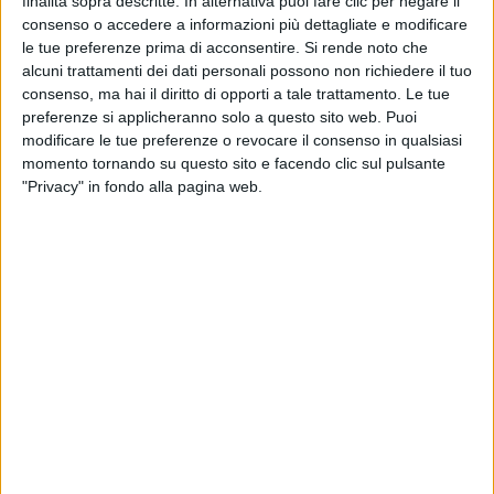
finalità sopra descritte. In alternativa puoi fare clic per negare il
consenso o accedere a informazioni più dettagliate e modificare
le tue preferenze prima di acconsentire.
Si rende noto che
alcuni trattamenti dei dati personali possono non richiedere il tuo
consenso, ma hai il diritto di opporti a tale trattamento. Le tue
preferenze si applicheranno solo a questo sito web. Puoi
modificare le tue preferenze o revocare il consenso in qualsiasi
Fiap apre due fronti di battaglia sulla nuova norma
momento tornando su questo sito e facendo clic sul pulsante
"Privacy" in fondo alla pagina web.
relativa ai tempi di carico e scarico merci (ovvero
l’articolo 6-bis del D.Lgs. 286/2005, rinnovato dal d.l.
21/5/2025, n. 73) o meglio sulla sua applicazione non
corretta.
La Federazione Italiana Autotrasportatori
Professionali spiega di avere riscontrato crescenti
segnalazioni provenienti dalle aziende di
autotrasporto rispetto a pressioni, minacce
commerciali e richieste illegittime di rinuncia agli
indennizzi dalla nuova disciplina.