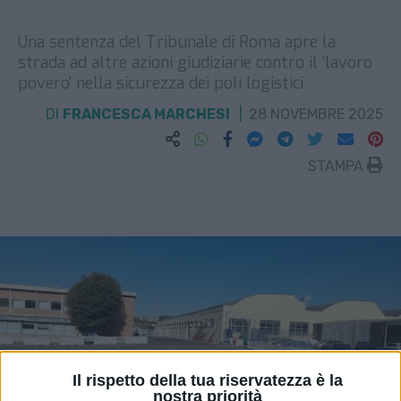
Una sentenza del Tribunale di Roma apre la
strada ad altre azioni giudiziarie contro il ‘lavoro
povero’ nella sicurezza dei poli logistici
DI
FRANCESCA MARCHESI
28 NOVEMBRE 2025
STAMPA
Il rispetto della tua riservatezza è la
nostra priorità