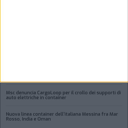
ULTIMI ARTICOLI
“Accordo trovato per lo Stretto di Hormuz con
l’Oman”: lo ha annunciato l’Iran
Condor affitta il magazzino Piacenza DC11 presso il
Prologis Park emiliano
Immobiliare logistico: Prologis acquista Segro per
14 miliardi di sterline
Msc denuncia CargoLoop per il crollo dei supporti di
auto elettriche in container
Nuova linea container dell’italiana Messina fra Mar
Rosso, India e Oman