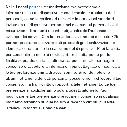
Noi e i nostri
partner
memorizziamo e/o accediamo a
informazioni su un dispositivo, come i cookie, e trattiamo dati
personali, come identificatori univoci e informazioni standard
inviate da un dispositivo per annunci e contenuti personalizzati,
misurazione di annunci e contenuti, analisi dell'audience e
sviluppo dei servizi.
Con la tua autorizzazione noi e i nostri 825
partner possiamo utilizzare dati precisi di geolocalizzazione e
Una sentenza pubblicata nei giorni scorsi dal
identificazione tramite la scansione del dispositivo. Puoi fare clic
per consentire a noi e ai nostri partner il trattamento per le
Tribunale di Roma potrebbe aprire la strada a
finalità sopra descritte. In alternativa puoi fare clic per negare il
numerose azioni giudiziarie da parte degli addetti alla
consenso o accedere a informazioni più dettagliate e modificare
sicurezza dei poli logistici che siano attualmente
le tue preferenze prima di acconsentire.
Si rende noto che
inquadrati con il Ccnl Vigilanza privata e servizi
alcuni trattamenti dei dati personali possono non richiedere il tuo
fiduciari.
consenso, ma hai il diritto di opporti a tale trattamento. Le tue
preferenze si applicheranno solo a questo sito web. Puoi
modificare le tue preferenze o revocare il consenso in qualsiasi
Il caso in questione ha visto contrapposti quattro
momento tornando su questo sito e facendo clic sul pulsante
lavoratori che operavano nel magazzino Dlz 3 Amazon
"Privacy" in fondo alla pagina web.
di Roma, nella zona della Magliana, e Icts Italia Srl,
l’istituto di vigilanza che li aveva assunti e che dal