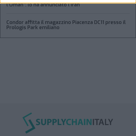
l’Oman”: lo ha annunciato l’Iran
Condor affitta il magazzino Piacenza DC11 presso il
Prologis Park emiliano