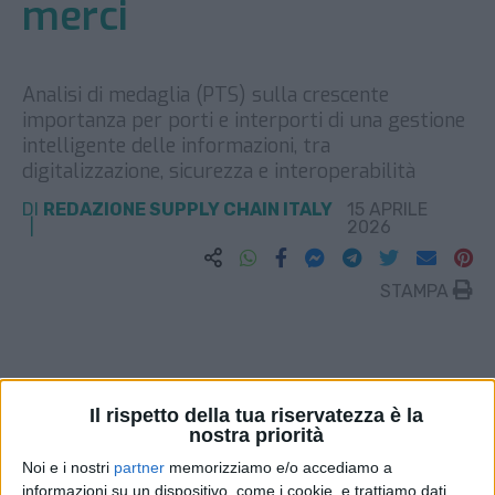
merci
Analisi di medaglia (PTS) sulla crescente
importanza per porti e interporti di una gestione
intelligente delle informazioni, tra
digitalizzazione, sicurezza e interoperabilità
DI
REDAZIONE SUPPLY CHAIN ITALY
15 APRILE
2026
STAMPA
Il rispetto della tua riservatezza è la
nostra priorità
Noi e i nostri
partner
memorizziamo e/o accediamo a
informazioni su un dispositivo, come i cookie, e trattiamo dati