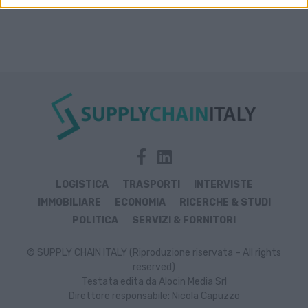
LOGISTICA
TRASPORTI
INTERVISTE
IMMOBILIARE
ECONOMIA
RICERCHE & STUDI
POLITICA
SERVIZI & FORNITORI
© SUPPLY CHAIN ITALY (Riproduzione riservata – All rights
reserved)
Testata edita da Alocin Media Srl
Direttore responsabile: Nicola Capuzzo