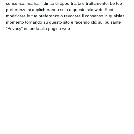
consenso, ma hai il diritto di opporti a tale trattamento. Le tue
preferenze si applicheranno solo a questo sito web. Puoi
modificare le tue preferenze o revocare il consenso in qualsiasi
momento tornando su questo sito e facendo clic sul pulsante
"Privacy" in fondo alla pagina web.
In una fase caratterizzata da tensioni geopolitiche e
sfide globali, il settore dei trasporti e della logistica in
Italia sceglie di allearsi. Il 15 aprile 2026, a Roma,
Confetra e Anita hanno formalizzato un Protocollo
d’intesa che intende consolidare un percorso di
collaborazione già avviato da tempo, per dare forza a
un comparto che oggi incide per il 9% sul Pil nazionale
e che, sottolinea una nota congiunta, riveste un ruolo
cruciale per la stabilità e lo sviluppo del Paese.
L’accordo nasce dalla necessità di affrontare
congiuntamente questioni di natura sindacale,
amministrativa e politica, garantendo comunque